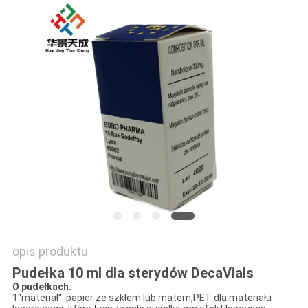
PRIVACY
POLICY
opis produktu
Pudełka 10 ml dla sterydów DecaVials
O pudełkach.
1"materiał": papier ze szkłem lub matem,PET dla materiału