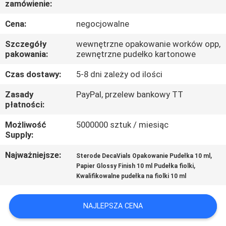
zamówienie:
KONTROLA
JAKOŚCI
Cena:
negocjowalne
Szczegóły
wewnętrzne opakowanie worków opp,
SKONTAKTUJ
pakowania:
zewnętrzne pudełko kartonowe
SIĘ
Czas dostawy:
5-8 dni zależy od ilości
Z
Zasady
PayPal, przelew bankowy TT
płatności:
NAMI
Możliwość
5000000 sztuk / miesiąc
Supply:
AKTUALNOŚCI
Najważniejsze:
,
Sterode DecaVials Opakowanie Pudełka 10 ml
,
Papier Glossy Finish 10 ml Pudełka fiolki
SPRAWY
Kwalifikowalne pudełka na fiolki 10 ml
SITEMAP
NAJLEPSZA CENA