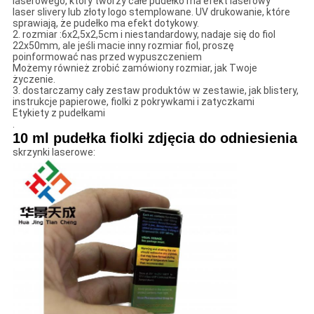
laserowego, który tworzy całe pudełko ma efekt laserowy
laser slivery lub złoty logo stemplowane. UV drukowanie, które
sprawiają, że pudełko ma efekt dotykowy.
2. rozmiar :6x2,5x2,5cm i niestandardowy, nadaje się do fiol
22x50mm, ale jeśli macie inny rozmiar fiol, proszę
poinformować nas przed wypuszczeniem
Możemy również zrobić zamówiony rozmiar, jak Twoje
życzenie.
3. dostarczamy cały zestaw produktów w zestawie, jak blistery,
instrukcje papierowe, fiolki z pokrywkami i zatyczkami
Etykiety z pudełkami
.
10 ml pudełka fiolki zdjęcia do odniesienia
skrzynki laserowe: