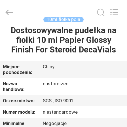
Hjtc
(Xiamen)
Industry
Co.,
Ltd.
10ml fiolka pola
All
Rights
Reserved.
Dostosowywalne pudełka na
DOM
fiolki 10 ml Papier Glossy
PRODUKTY
Finish For Steroid DecaVials
O
Miejsce
Chiny
pochodzenia:
NAS
Nazwa
customized
handlowa:
WYCIECZKA
Orzecznictwo:
SGS , ISO 9001
PO
FABRYCE
Numer modelu:
niestandardowe
Minimalne
Negocjacje