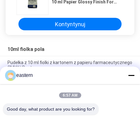
10 ml Papier Glossy Finish For
Steroid DecaVials
Kontyntynuj
10ml fiolka pola
Pudełka z 10 ml fiolki z kartonem z papieru farmaceutycznego
CMYK/ Pantone
eastern
Dostosowywalne pudełka na fiolki 10 ml Papier Glossy Finish
For Steroid DecaVials
6:57 AM
300 g Opakowania papierowe Farmaceutyczne Fiolki Szklane
Pudełka kulturystyka Drukowanie etykiet 10 ml Pudełka
Good day, what product are you looking for?
popularne kategorie
Wszystko
Szklane Etykiety 