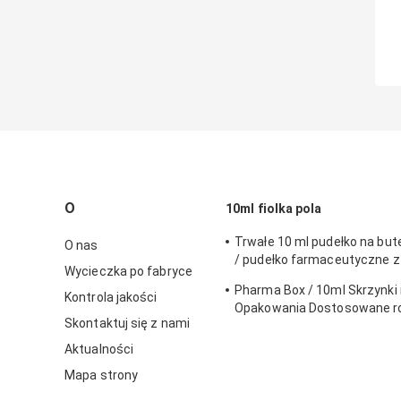
O
10ml fiolka pola
Trwałe 10 ml pudełko na bute
O nas
/ pudełko farmaceutyczne z
Wycieczka po fabryce
ekologicznym materiałem
Pharma Box / 10ml Skrzynki n
Kontrola jakości
Opakowania Dostosowane r
Skontaktuj się z nami
perforowaną linią
Aktualności
Mapa strony