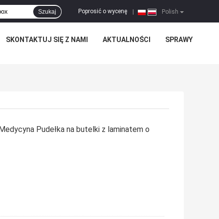
Poprosić o wycenę
Szukaj
|
Polish
SKONTAKTUJ SIĘ Z NAMI
AKTUALNOŚCI
SPRAWY
edycyna Pudełka na butelki z laminatem o