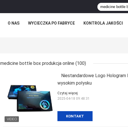
O NAS
WYCIECZKA PO FABRYCE
KONTROLA JAKOŚCI
medicine bottle box produkcja online
(100)
Niestandardowe Logo Hologram M
wysokim połysku
Czytaj więcej
2025-04-18 09:48:31
KONTAKT