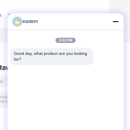
6
7
8
9
10
>>
>|
eastern
5:02 PM
Good day, what product are you looking 
for?
taw wiadomość