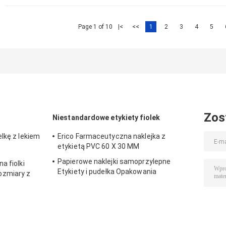
Page 1 of 10
|<
<<
1
2
3
4
5
Zos
Niestandardowe etykiety fiolek
lkę z lekiem
Erico Farmaceutyczna naklejka z
etykietą PVC 60 X 30 MM
Papierowe naklejki samoprzylepne
a fiolki
Etykiety i pudełka Opakowania
ozmiary z
farmaceutyczne na fiolkę 10 ml