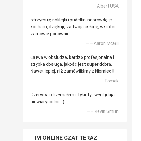
—— Albert USA
otrzymuję naklejki i pudełka, naprawdę je
kocham, dziękuję za twoją usługę, wkrótce
zamówię ponownie!
—— Aaron McGill
Łatwa w obsłudze, bardzo profesjonalna i
szybka obsługa, jakość jest super dobra.
Nawet lepiej, niż zamówiliśmy z Niemiec !!
—— Tomek
Czerwca otrzymałem etykiety i wyglądają
niewiarygodnie :)
—— Kevin Smith
IM ONLINE CZAT TERAZ