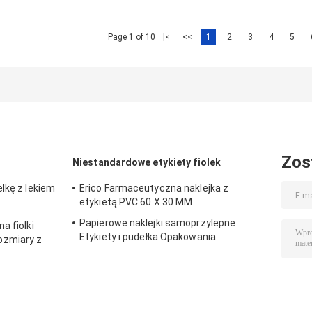
Page 1 of 10
|<
<<
1
2
3
4
5
Zos
Niestandardowe etykiety fiolek
lkę z lekiem
Erico Farmaceutyczna naklejka z
etykietą PVC 60 X 30 MM
Papierowe naklejki samoprzylepne
a fiolki
Etykiety i pudełka Opakowania
ozmiary z
farmaceutyczne na fiolkę 10 ml