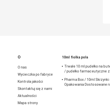
O
10ml fiolka pola
Trwałe 10 ml pudełko na bute
O nas
/ pudełko farmaceutyczne z
Wycieczka po fabryce
ekologicznym materiałem
Pharma Box / 10ml Skrzynki n
Kontrola jakości
Opakowania Dostosowane r
Skontaktuj się z nami
perforowaną linią
Aktualności
Mapa strony