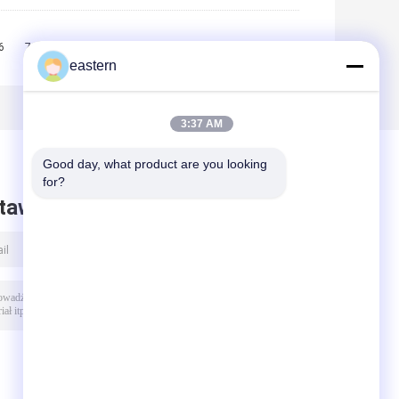
6
7
8
9
10
>>
>|
eastern
3:37 AM
Good day, what product are you looking 
for?
taw wiadomość