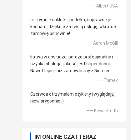
—— Albert USA
otrzymuję naklejki i pudełka, naprawdę je
kocham, dziękuję za twoją usługę, wkrótce
zamówię ponownie!
—— Aaron McGill
Łatwa w obsłudze, bardzo profesjonalna i
szybka obsługa, jakość jest super dobra.
Nawet lepiej, niż zamówiliśmy z Niemiec !!
—— Tomek
Czerwca otrzymałem etykiety i wyglądają
niewiarygodnie :)
—— Kevin Smith
IM ONLINE CZAT TERAZ