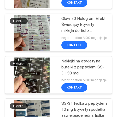
KONTROLA
KONTAKT
JAKOŚCI
Glow 70 Hologram Efekt
139
Świecący Etykiety
SKONTAKTUJ
naklejki do fiol z
10 ml etykiet na
SIĘ
peptydami 3 ml
negotionation MOQ:negocjacje
fiolki
Z
KONTAKT
NAMI
Naklejki na etykiety na
butelki z peptydami SS-
AKTUALNOŚCI
31 50 mg
111
negotionation MOQ:negocjacje
Niestandardowe
SPRAWY
KONTAKT
etykiety fiolek
SS-31 Fiolka z peptydem
SITEMAP
10 mg Etykiety i pudełka
zawierające jedną fiolkę