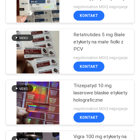
PRIVACY
negotionation MOQ:negocjacje
POLICY
KONTAKT
45
Retatrutides 5 mg Białe
10ml fiolka pola
etykiety na małe fiolki z
PCV
negotionation MOQ:negocjacje
KONTAKT
Trizepatyd 10 mg
27
laserowe blaskie etykiety
Bezpieczeństwo
holograficzne
negotionation MOQ:negocjacje
Hologram naklejki
KONTAKT
Vigra 100 mg etykiety na