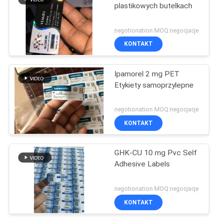
plastikowych butelkach
19
negotionation MOQ:negocjacje
Opakowanie
KONTAKT
farmaceutyczne
Ipamorel 2 mg PET
Etykiety samoprzylepne
negotionation MOQ:negocjacje
KONTAKT
73
Etykieta butelki
GHK-CU 10 mg Pvc Self
Adhesive Labels
medycyny
negotionation MOQ:negocjacje
KONTAKT