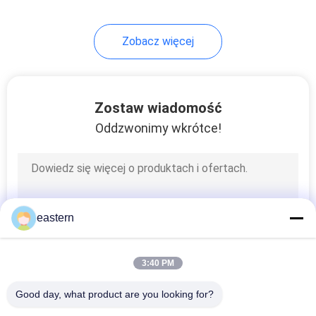
6
Zobacz więcej
Pudełko na butelki z
lekami
Zostaw wiadomość
Oddzwonimy wkrótce!
10
Małe szklane fiolki
eastern
3:40 PM
Good day, what product are you looking for?