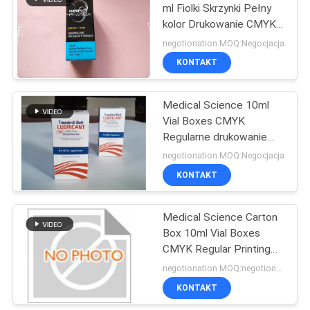
ml Fiolki Skrzynki Pełny
kolor Drukowanie CMYK
dla produktu
negotionation MOQ:Negocjacja
farmaceutycznego
KONTAKT
Medical Science 10ml
Vial Boxes CMYK
Regularne drukowanie
Glossybox 6 x 3 x 3 cm
negotionation MOQ:Negocjacja
KONTAKT
Medical Science Carton
Box 10ml Vial Boxes
CMYK Regular Printing
Glossy Box
negotionation MOQ:negotionation
KONTAKT