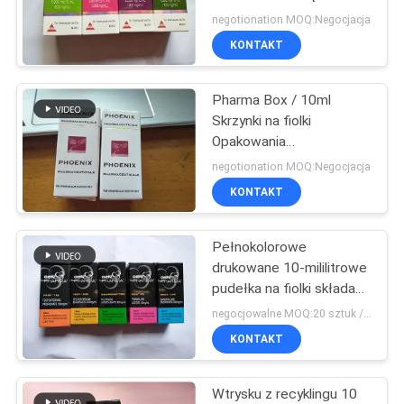
PRIVACY
Hologram laserowy
negotionation MOQ:Negocjacja
POLICY
KONTAKT
Pharma Box / 10ml
Skrzynki na fiolki
Opakowania
Dostosowane rozmiary z
negotionation MOQ:Negocjacja
perforowaną linią
KONTAKT
Pełnokolorowe
drukowane 10-mililitrowe
pudełka na fiolki składane
dostosowane do potrzeb
negocjowalne MOQ:20 sztuk / nazwa
farmaceutycznych
KONTAKT
Wtrysku z recyklingu 10