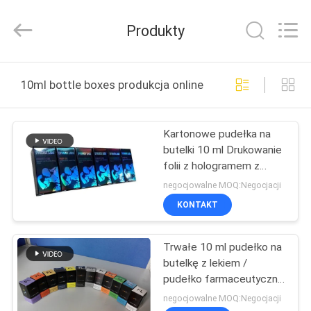
Hjtc
(Xiamen)
Industry
Produkty
Co.,
Ltd.
All
Rights
Reserved.
DOM
10ml bottle boxes produkcja online
PRODUKTY
Kartonowe pudełka na
butelki 10 ml Drukowanie
O
folii z hologramem z
NAS
błyszczącym
negocjowalne MOQ:Negocjacji
wykończeniem
KONTAKT
WYCIECZKA
Trwałe 10 ml pudełko na
PO
butelkę z lekiem /
FABRYCE
pudełko farmaceutyczne
z ekologicznym
negocjowalne MOQ:Negocjacji