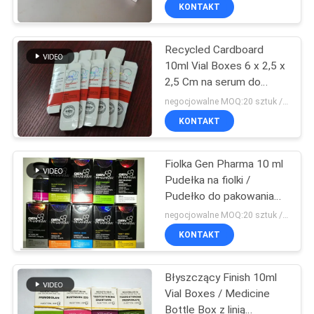
materiałem
KONTROLA
KONTAKT
JAKOŚCI
Recycled Cardboard
10ml Vial Boxes 6 x 2,5 x
SKONTAKTUJ
2,5 Cm na serum do
SIĘ
wstrzykiwań
negocjowalne MOQ:20 sztuk / nazwa
Z
KONTAKT
NAMI
Fiolka Gen Pharma 10 ml
Pudełka na fiolki /
AKTUALNOŚCI
Pudełko do pakowania
leków Różne rozmiary
negocjowalne MOQ:20 sztuk / nazwa
SPRAWY
KONTAKT
Błyszczący Finish 10ml
SITEMAP
Vial Boxes / Medicine
Bottle Box z linią