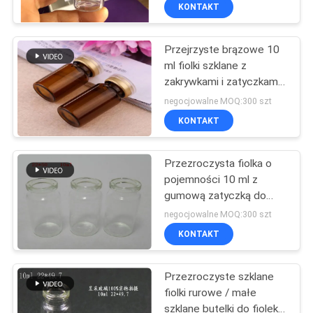
płynnego
KONTROLA
KONTAKT
JAKOŚCI
Przejrzyste brązowe 10
139
ml fiolki szklane z
SKONTAKTUJ
zakrywkami i zatyczkami
10 ml etykiet na
SIĘ
do oleju do wstrzykiwań
negocjowalne MOQ:300 szt
fiolki
sterydów
Z
KONTAKT
NAMI
Przezroczysta fiolka o
pojemności 10 ml z
AKTUALNOŚCI
gumową zatyczką do
111
fiolki do wstrzykiwań
negocjowalne MOQ:300 szt
Niestandardowe
SPRAWY
KONTAKT
etykiety fiolek
Przezroczyste szklane
SITEMAP
fiolki rurowe / małe
szklane butelki do fiolek z