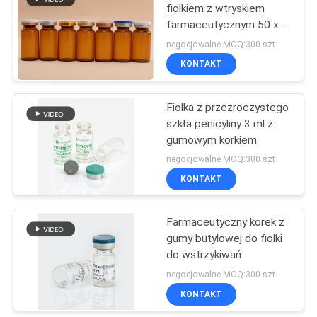
fiolkiem z wtryskiem
farmaceutycznym 50 x
19
22 mm z różnymi
negocjowalne MOQ:300 szt
objętościami
Opakowanie
KONTAKT
farmaceutyczne
Fiolka z przezroczystego
szkła penicyliny 3 ml z
gumowym korkiem
negocjowalne MOQ:300 szt
KONTAKT
73
Etykieta butelki
Farmaceutyczny korek z
gumy butylowej do fiolki
medycyny
do wstrzykiwań
negocjowalne MOQ:300 szt
KONTAKT