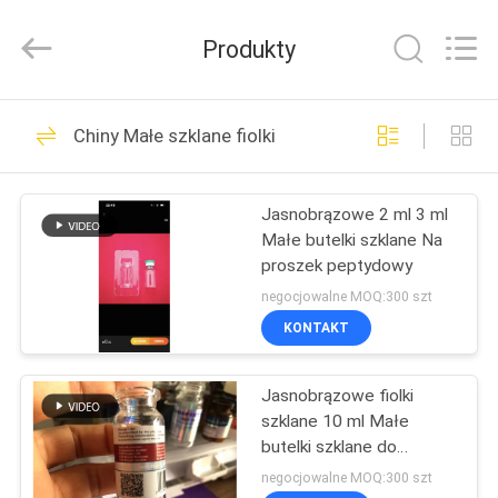
Hjtc
(Xiamen)
Industry
Produkty
Co.,
Ltd.
All
Rights
Reserved.
DOM
335
Chiny Małe szklane fiolki
Szklane etykiety
PRODUKTY
fiolek
Jasnobrązowe 2 ml 3 ml
Małe butelki szklane Na
O
proszek peptydowy
NAS
negocjowalne MOQ:300 szt
KONTAKT
256
WYCIECZKA
Jasnobrązowe fiolki
PO
etykiety na fiolki
szklane 10 ml Małe
FABRYCE
butelki szklane do
wstrzykiwań oleju
negocjowalne MOQ:300 szt