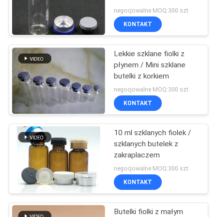
PRIVACY
płynem
negocjowalne MOQ:300 szt
POLICY
KONTAKT
45
Lekkie szklane fiolki z
10ml fiolka pola
płynem / Mini szklane
butelki z korkiem
negocjowalne MOQ:300 szt
KONTAKT
10 ml szklanych fiolek /
27
szklanych butelek z
Bezpieczeństwo
zakraplaczem
negocjowalne MOQ:300 szt
Hologram naklejki
KONTAKT
Butelki fiolki z małym