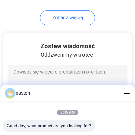
6
Zobacz więcej
Pudełko na butelki z
lekami
Zostaw wiadomość
Oddzwonimy wkrótce!
10
Małe szklane fiolki
eastern
3:45 AM
Good day, what product are you looking for?