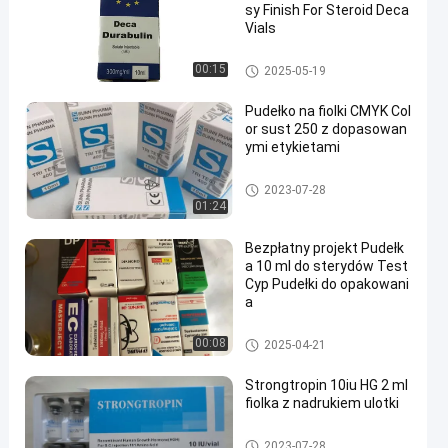
sy Finish For Steroid Deca
Vials
10ml fiolka pola
00:15
2025-05-19
Pudełko na fiolki CMYK Col
or sust 250 z dopasowan
ymi etykietami
10ml fiolka pola
2023-07-28
01:24
Bezpłatny projekt Pudełk
a 10 ml do sterydów Test
Cyp Pudełki do opakowani
a
10ml fiolka pola
00:08
2025-04-21
Strongtropin 10iu HG 2 ml
fiolka z nadrukiem ulotki
10ml fiolka pola
2023-07-28