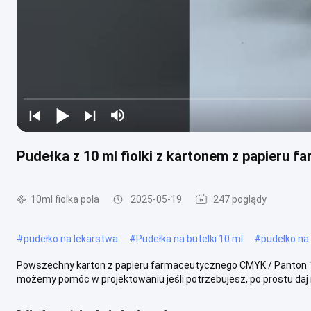
Pudełka z 10 ml fiolki z kartonem z papieru
10ml fiolka pola
2025-05-19
247 poglądy
#
pudełko na lekarstwa
#
Pudełka na butelki 10 ml
#
pudełko na 
Powszechny karton z papieru farmaceutycznego CMYK / Panton 10 
możemy pomóc w projektowaniu jeśli potrzebujesz, po prostu daj n