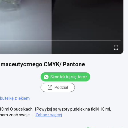
 farmaceutycznego CMYK/ Pantone
Skontaktuj się teraz
Podział
butelkę z lekiem
ml O pudełkach. 1Powyżej są wzory pudełek na fiolki 10 ml,
am znać swoje ....
Zobacz więcej