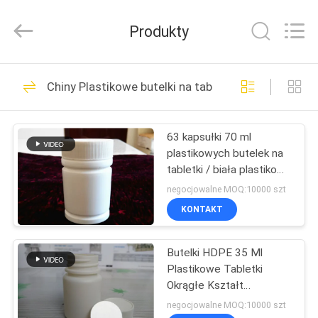
Hjtc
(Xiamen)
Industry
Produkty
Co.,
Ltd.
All
Rights
Reserved.
DOM
335
Chiny Plastikowe butelki na tabletki
Szklane etykiety
PRODUKTY
fiolek
63 kapsułki 70 ml
plastikowych butelek na
O
tabletki / biała plastikowa
NAS
butelka Tamper dowód
negocjowalne MOQ:10000 szt
cap
KONTAKT
256
WYCIECZKA
Butelki HDPE 35 Ml
PO
etykiety na fiolki
Plastikowe Tabletki
FABRYCE
Okrągłe Kształt
Opakowania Medycyny
negocjowalne MOQ:10000 szt