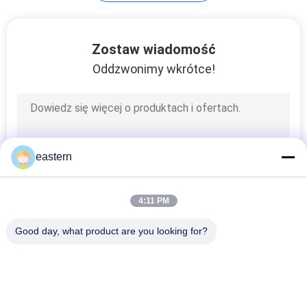
PRIVACY
POLICY
45
Zostaw wiadomość
Oddzwonimy wkrótce!
10ml fiolka pola
eastern
27
4:11 PM
Bezpieczeństwo
Good day, what product are you looking for?
Hologram naklejki
popularne kategorie
Wszystko
Szklane Etykiety 
Etykiety Na Fiolki