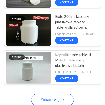
KONTROLA
KONTAKT
JAKOŚCI
Białe 200 ml kapsułki
139
plastikowe tabletki
SKONTAKTUJ
tabletki dla zdrowia
10 ml etykiet na
SIĘ
medycyny produktu
negocjowalne MOQ:10000 szt
fiolki
Z
KONTAKT
NAMI
Kapsułki stałe tabletki
Małe butelki leku /
AKTUALNOŚCI
plastikowe butelki
111
farmaceutyczne
negocjowalne MOQ:500 szt
Niestandardowe
SPRAWY
KONTAKT
etykiety fiolek
SITEMAP
Zobacz więcej