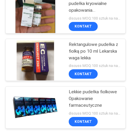
pudełka kryowialne
opakowania
19
dostosowywalne
discuss MOQ:100 sztuk na nazwę
prostokątne
Opakowanie
KONTAKT
farmaceutyczne
Rektangulowe pudełka z
fiolką po 10 ml Lekarska
waga lekka
discuss MOQ:100 sztuk na nazwę
KONTAKT
73
Etykieta butelki
Lekkie pudełka fiolkowe
Opakowanie
medycyny
farmaceutyczne
discuss MOQ:100 sztuk na nazwę
KONTAKT