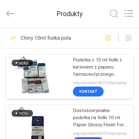
Hjtc
(Xiamen)
Industry
Produkty
Co.,
Ltd.
All
Rights
Reserved.
DOM
335
Chiny 10ml fiolka pola
Szklane etykiety
PRODUKTY
fiolek
Pudełka z 10 ml fiolki z
kartonem z papieru
O
farmaceutycznego
NAS
CMYK/ Pantone
negocjowalne MOQ:Negocjacje
KONTAKT
256
WYCIECZKA
Dostosowywalne
PO
etykiety na fiolki
pudełka na fiolki 10 ml
FABRYCE
Papier Glossy Finish For
Steroid DecaVials
negocjowalne MOQ:Negocjacje