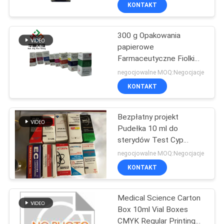
KONTROLA
KONTAKT
JAKOŚCI
300 g Opakowania
139
papierowe
SKONTAKTUJ
Farmaceutyczne Fiolki
10 ml etykiet na
SIĘ
Szklane Pudełka
negocjowalne MOQ:Negocjacje
fiolki
kulturystyka Drukowanie
Z
KONTAKT
etykiet 10 ml Pudełka
NAMI
Bezpłatny projekt
Pudełka 10 ml do
AKTUALNOŚCI
sterydów Test Cyp
111
Pudełki do opakowania
negocjowalne MOQ:Negocjacje
Niestandardowe
SPRAWY
KONTAKT
etykiety fiolek
Medical Science Carton
SITEMAP
Box 10ml Vial Boxes
CMYK Regular Printing