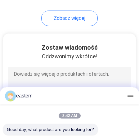
6
Zobacz więcej
Pudełko na butelki z
lekami
Zostaw wiadomość
Oddzwonimy wkrótce!
10
Małe szklane fiolki
eastern
3:42 AM
Good day, what product are you looking for?