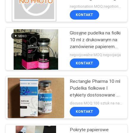
PRIVACY
Glossy Box
negotionation MOQ:negotionation
POLICY
KONTAKT
45
Glosyjne pudełka na fiolki
10ml fiolka pola
10 ml z drukowanym na
zamówienie papierem
farmaceutycznym
negocjowalne MOQ:negocjacja
KONTAKT
Rectangle Pharma 10 ml
27
Pudełka fiolkowe I
Bezpieczeństwo
etykiety dostosowane do
wyjątkowego opakowania
discuss MOQ:100 sztuk na nazwę
Hologram naklejki
KONTAKT
Pokryte papierowe