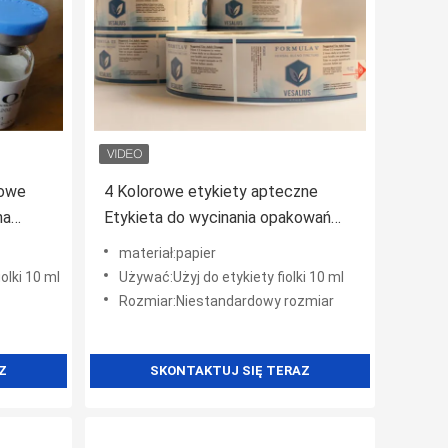
dowe
4 Kolorowe etykiety apteczne
na
Etykieta do wycinania opakowań
łem
leków
materiał:papier
olki 10 ml
Używać:Użyj do etykiety fiolki 10 ml
Rozmiar:Niestandardowy rozmiar
Z
SKONTAKTUJ SIĘ TERAZ