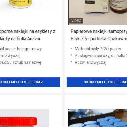
orne naklejki na etykiety z
Papierowe naklejki samoprz
kiety na fiolki Anavar
Etykiety i pudełka Opakowa
olone
farmaceutyczne na fiolkę 1
iał:papier hologramowy
Materiał:biały PCV i papier
ar:Zwyczaj
Posługiwać się:użyj do fiolki 
lość:50 sztuk na nazwę
Rozmiar:Zwyczaj
KONTAKTUJ SIĘ TERAZ
SKONTAKTUJ SIĘ TERA