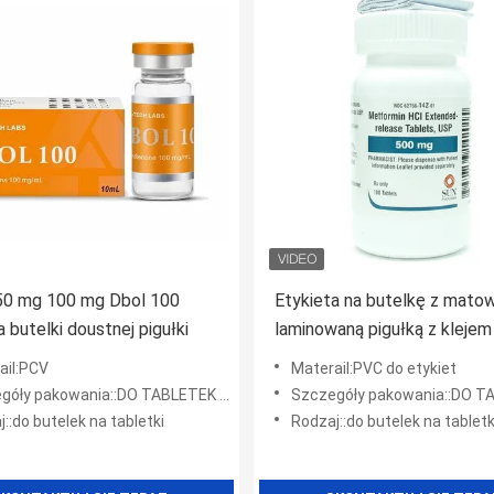
50 mg 100 mg Dbol 100
Etykieta na butelkę z mato
a butelki doustnej pigułki
laminowaną pigułką z kleje
ail:PCV
Materail:PVC do etykiet
pakowania::DO TABLETEK DOUSTNYCH Butelki na tabletki
Szczegóły pakowania::DO TABLETEK DOUSTNYCH Bute
::do butelek na tabletki
Rodzaj::do butelek na tabletk