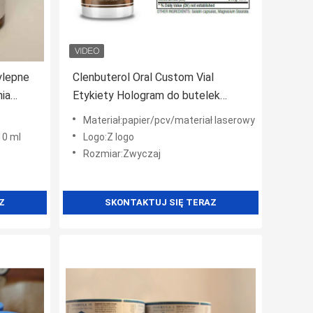
ylepne
Clenbuterol Oral Custom Vial
nia
Etykiety Hologram do butelek
0 ml
plastikowych 50mcg
Materiał:papier/pcv/materiał laserowy
10 ml
Logo:Z logo
Rozmiar:Zwyczaj
Z
SKONTAKTUJ SIĘ TERAZ