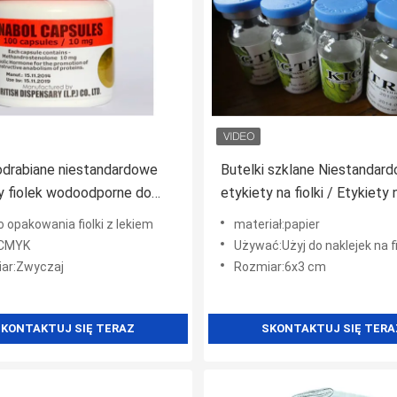
odrabiane niestandardowe
Butelki szklane Niestandar
y fiolek wodoodporne do
etykiety na fiolki / Etykiety 
k anabolicznych
butelki medyczne z materia
 opakowania fiolki z lekiem
materiał:papier
papierowym
:CMYK
Używać:Użyj do naklejek na fi
ar:Zwyczaj
Rozmiar:6x3 cm
KONTAKTUJ SIĘ TERAZ
SKONTAKTUJ SIĘ TERA