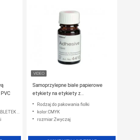
wą
Samoprzylepne białe papierowe
m PVC
etykiety na etykiety z
lakierowanym wykończeniem
Rodzaj:do pakowania fiolki
powierzchni
lki na tabletki
kolor:CMYK
i
rozmiar:Zwyczaj