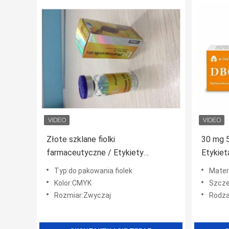
Złote szklane fiolki
30 mg 
farmaceutyczne / Etykiety
Etykiet
apteczne Naklejki 60 * 30 MM
Typ:do pakowania fiolek
Mater
Kolor:CMYK
Szczegóły 
Rozmiar:Zwyczaj
Rodzaj