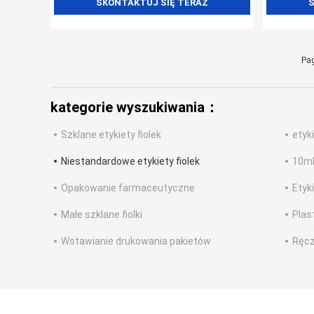
SKONTAKTUJ SIĘ TERAZ
S
Pag
kategorie wyszukiwania：
Szklane etykiety fiolek
etyki
Niestandardowe etykiety fiolek
10ml 
Opakowanie farmaceutyczne
Etyk
Małe szklane fiolki
Plas
Wstawianie drukowania pakietów
Ręcz