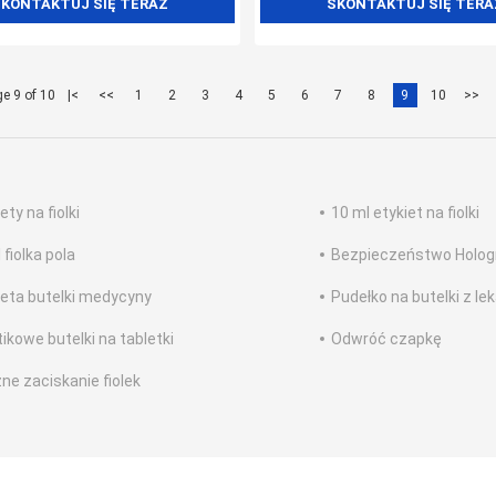
KONTAKTUJ SIĘ TERAZ
SKONTAKTUJ SIĘ TERA
e 9 of 10
|<
<<
1
2
3
4
5
6
7
8
9
10
>>
ety na fiolki
10 ml etykiet na fiolki
fiolka pola
Bezpieczeństwo Hologr
ieta butelki medycyny
Pudełko na butelki z le
tikowe butelki na tabletki
Odwróć czapkę
ne zaciskanie fiolek