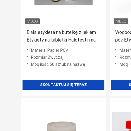
Biała etykieta na butelkę z lekiem
Wodoodp
Etykiety na tabletki Halotestin na
pcv Ety
butelki doustne 5 mg
Oxandr
Materiał:Papier PCV
Mater
Rozmiar:Zwyczaj
Rozmi
Moq ilość:50 sztuk na nazwę
Moq i
SKONTAKTUJ SIĘ TERAZ
S