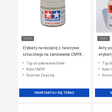
Etykiety na receptę z tworzywa
Anty-p
sztucznego na zamówienie CMYK
etykiet
Kolor Kwadratowy kształt z
kapsułe
Typ:do pakowania fiolek
Typ:do
błyszczącą powierzchnią
Kolor:CMYK
Kolor
Rozmiar:Zwyczaj
Rozmi
SKONTAKTUJ SIĘ TERAZ
S