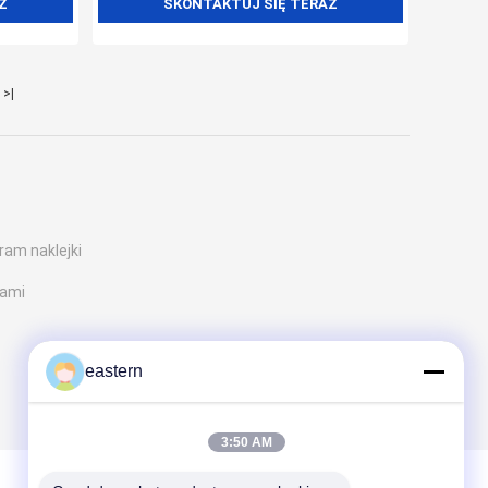
Z
SKONTAKTUJ SIĘ TERAZ
>|
am naklejki
kami
eastern
3:50 AM