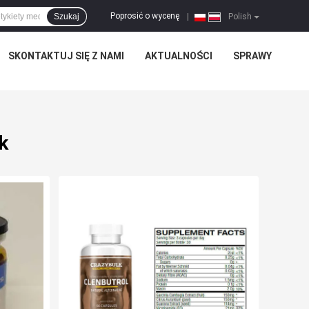
Poprosić o wycenę
Szukaj
|
Polish
SKONTAKTUJ SIĘ Z NAMI
AKTUALNOŚCI
SPRAWY
k