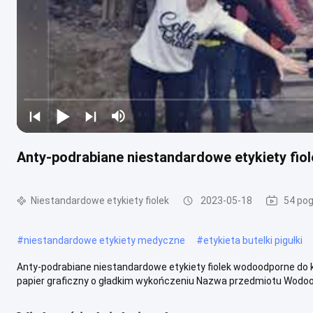
Anty-podrabiane niestandardowe etykiety fi
Niestandardowe etykiety fiolek
2023-05-18
54 pog
#
niestandardowe etykiety medyczne
#
etykieta butelki pigułki
Anty-podrabiane niestandardowe etykiety fiolek wodoodporne do k
papier graficzny o gładkim wykończeniu Nazwa przedmiotu Wodood