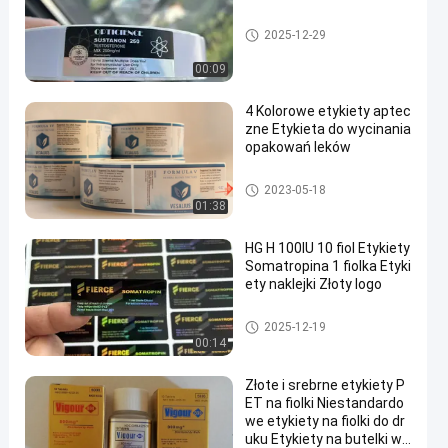
Niestandardowe etykiety fiolek
2025-12-29
00:09
4 Kolorowe etykiety aptec
zne Etykieta do wycinania
opakowań leków
Niestandardowe etykiety fiolek
2023-05-18
01:38
HG H 100IU 10 fiol Etykiety
Somatropina 1 fiolka Etyki
ety naklejki Złoty logo
Niestandardowe etykiety fiolek
2025-12-19
00:14
Złote i srebrne etykiety P
ET na fiolki Niestandardo
we etykiety na fiolki do dr
uku Etykiety na butelki w