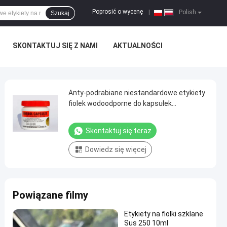
Poprosić o wycenę
|
Polish
Szukaj
SKONTAKTUJ SIĘ Z NAMI
AKTUALNOŚCI
Anty-podrabiane niestandardowe etykiety
fiolek wodoodporne do kapsułek
anabolicznych
Skontaktuj się teraz
Dowiedz się więcej
Powiązane filmy
Etykiety na fiolki szklane
Sus 250 10ml