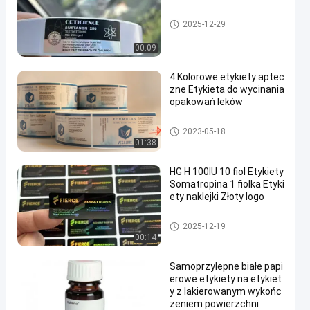
Niestandardowe etykiety fiolek
2025-12-29
00:09
4 Kolorowe etykiety aptec
zne Etykieta do wycinania
opakowań leków
Niestandardowe etykiety fiolek
2023-05-18
01:38
HG H 100IU 10 fiol Etykiety
Somatropina 1 fiolka Etyki
ety naklejki Złoty logo
Niestandardowe etykiety fiolek
2025-12-19
00:14
Samoprzylepne białe papi
erowe etykiety na etykiet
y z lakierowanym wykońc
zeniem powierzchni