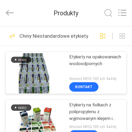
Hjtc
(Xiamen)
Industry
Produkty
Co.,
Ltd.
All
Rights
Reserved.
DOM
335
Chiny Niestandardowe etykiety fiolek
Szklane etykiety
PRODUKTY
fiolek
Etykiety na opakowaniach
wodoodpornych
O
NAS
discuss MOQ:100 szt. każdy
KONTAKT
256
WYCIECZKA
Etykiety na fiolkach z
PO
etykiety na fiolki
polipropylenu z
FABRYCE
wyjmowanym klejem i
wykończeniem
discuss MOQ:100 szt. każdy