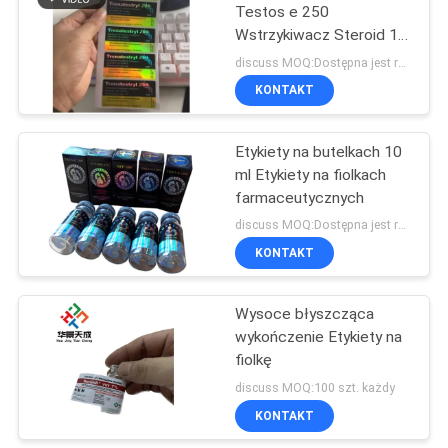
Testos e 250
Wstrzykiwacz Steroid 10
19
ml Etykiety fiolki
discuss MOQ:Dostępna jest również mała ilość
Opakowanie
KONTAKT
farmaceutyczne
Etykiety na butelkach 10
ml Etykiety na fiolkach
farmaceutycznych
discuss MOQ:Dostępna jest również mała ilość
KONTAKT
73
Etykieta butelki
Wysoce błyszcząca
wykończenie Etykiety na
medycyny
fiolkę
discuss MOQ:100 szt. każdy
KONTAKT