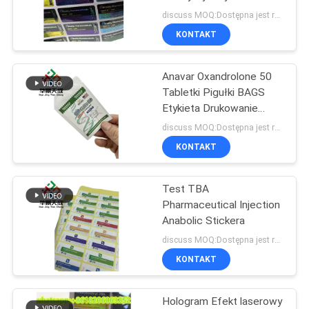
PRIVACY
discuss MOQ:Dostępna jest również mała ilość
POLICY
KONTAKT
45
Anavar Oxandrolone 50
10ml fiolka pola
Tabletki Pigułki BAGS
Etykieta Drukowanie
hologramów
discuss MOQ:Dostępna jest również mała ilość
wodoodporne
KONTAKT
Stosowanie
farmaceutyczne
Test TBA
27
Pharmaceutical Injection
Bezpieczeństwo
Anabolic Stickera
discuss MOQ:Dostępna jest również mała ilość
Hologram naklejki
KONTAKT
Hologram Efekt laserowy