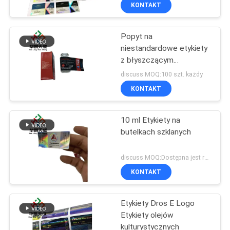
laminowanym
KONTROLA
KONTAKT
JAKOŚCI
Popyt na
139
niestandardowe etykiety
SKONTAKTUJ
z błyszczącym
10 ml etykiet na
SIĘ
wykończeniem i 100 -
discuss MOQ:100 szt. każdy
fiolki
10000 ilości
Z
KONTAKT
NAMI
10 ml Etykiety na
butelkach szklanych
AKTUALNOŚCI
111
discuss MOQ:Dostępna jest również mała ilość
Niestandardowe
SPRAWY
KONTAKT
etykiety fiolek
Etykiety Dros E Logo
SITEMAP
Etykiety olejów
kulturystycznych