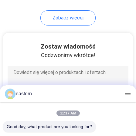
6
Zobacz więcej
Pudełko na butelki z
lekami
Zostaw wiadomość
Oddzwonimy wkrótce!
10
Małe szklane fiolki
eastern
11:17 AM
Good day, what product are you looking for?