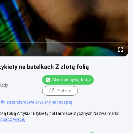
kiety na butelkach Z złotą folią
Skontaktuj się teraz
lądy
Podział
#
niestandardowe etykiety na receptę
łotą foliją Artykuł : Etykiety fiol farmaceutycznych Nazwa marki:
obacz więcej