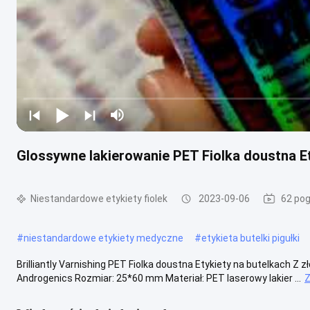
Glossywne lakierowanie PET Fiolka doustna Ety
Niestandardowe etykiety fiolek
2023-09-06
62 pog
#
niestandardowe etykiety medyczne
#
etykieta butelki pigułki
Brilliantly Varnishing PET Fiolka doustna Etykiety na butelkach Z z
Androgenics Rozmiar: 25*60 mm Materiał: PET laserowy lakier ...
Z