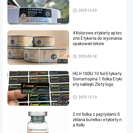
Niestandardowe etykiety fiolek
2025-12-29
00:09
4 Kolorowe etykiety aptec
zne Etykieta do wycinania
opakowań leków
Niestandardowe etykiety fiolek
2023-05-18
01:38
HG H 100IU 10 fiol Etykiety
Somatropina 1 fiolka Etyki
ety naklejki Złoty logo
Niestandardowe etykiety fiolek
2025-12-19
00:14
2 ml fiolka z peptydami S
zklana butelka i etykiety n
a fiolki