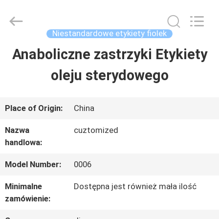
Hjtc
(Xiamen)
Industry
Co.,
Niestandardowe etykiety fiolek
Ltd.
All
Anaboliczne zastrzyki Etykiety
DOM
Rights
Reserved.
oleju sterydowego
PRODUKTY
Place of Origin:
China
O
Nazwa
cuztomized
handlowa:
NAS
Model Number:
0006
WYCIECZKA
Minimalne
Dostępna jest również mała ilość
zamówienie:
PO