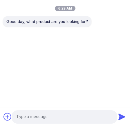
Książki z etykietami do butelek 10 ml
6:29 AM
HG H 100IU 10 fiol Etykiety Somatropina 1 fiolka Etykiety
Good day, what product are you looking for?
naklejki Złoty logo
popularne kategorie
Wszystko
Szklane Etykiety 
Etykiety Na Fiolki
Fiolek
10 Ml Etykiet Na 
Niestandardowe 
Fiolki
Etykiety Fiolek
Bezpieczeństwo 
10ml Fiolka Pola
Hologram Naklejki
Opakowanie 
Etykieta Butelki 
Poprosić o wycenę
Farmaceutyczne
Medycyny