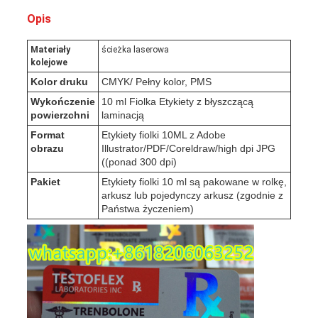
Opis
Materiały
ścieżka laserowa
kolejowe
Kolor druku
CMYK/ Pełny kolor, PMS
Wykończenie
10 ml Fiolka Etykiety z błyszczącą
powierzchni
laminacją
Format
Etykiety fiolki 10ML z Adobe
obrazu
Illustrator/PDF/Coreldraw/high dpi JPG
((ponad 300 dpi)
Pakiet
Etykiety fiolki 10 ml są pakowane w rolkę,
arkusz lub pojedynczy arkusz (zgodnie z
Państwa życzeniem)