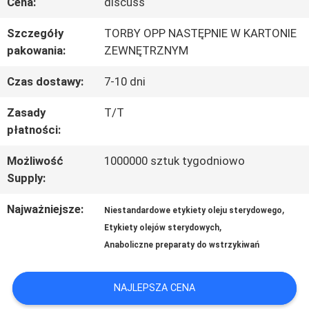
FABRYCE
Cena:
discuss
Szczegóły
TORBY OPP NASTĘPNIE W KARTONIE
pakowania:
ZEWNĘTRZNYM
KONTROLA
Czas dostawy:
7-10 dni
JAKOŚCI
Zasady
T/T
płatności:
SKONTAKTUJ
Możliwość
1000000 sztuk tygodniowo
SIĘ
Supply:
Z
Najważniejsze:
,
Niestandardowe etykiety oleju sterydowego
NAMI
,
Etykiety olejów sterydowych
Anaboliczne preparaty do wstrzykiwań
AKTUALNOŚCI
NAJLEPSZA CENA