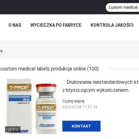
O NAS
WYCIECZKA PO FABRYCE
KONTROLA JAKOŚCI
ne
custom medical labels produkcja online
(100)
Drukowanie niestandardowych et
z błyszczącym wykończeniem
Czytaj więcej
2023-07-28 17:57:33
KONTAKT