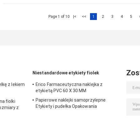
Page 1 of 10
|<
<<
1
2
3
4
5
Zos
Niestandardowe etykiety fiolek
lkę z lekiem
Erico Farmaceutyczna naklejka z
etykietą PVC 60 X 30 MM
Papierowe naklejki samoprzylepne
a fiolki
Etykiety i pudełka Opakowania
ozmiary z
farmaceutyczne na fiolkę 10 ml