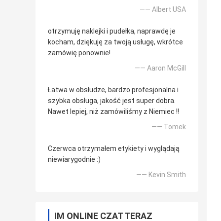
—— Albert USA
otrzymuję naklejki i pudełka, naprawdę je
kocham, dziękuję za twoją usługę, wkrótce
zamówię ponownie!
—— Aaron McGill
Łatwa w obsłudze, bardzo profesjonalna i
szybka obsługa, jakość jest super dobra.
Nawet lepiej, niż zamówiliśmy z Niemiec !!
—— Tomek
Czerwca otrzymałem etykiety i wyglądają
niewiarygodnie :)
—— Kevin Smith
IM ONLINE CZAT TERAZ