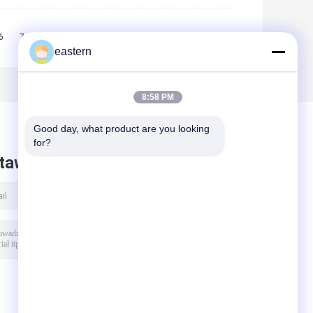
6
7
8
9
10
>>
>|
eastern
8:58 PM
Good day, what product are you looking 
for?
taw wiadomość