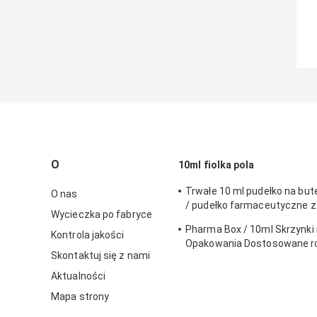
O
10ml fiolka pola
Trwałe 10 ml pudełko na bute
O nas
/ pudełko farmaceutyczne z
Wycieczka po fabryce
ekologicznym materiałem
Pharma Box / 10ml Skrzynki n
Kontrola jakości
Opakowania Dostosowane r
Skontaktuj się z nami
perforowaną linią
Aktualności
Mapa strony