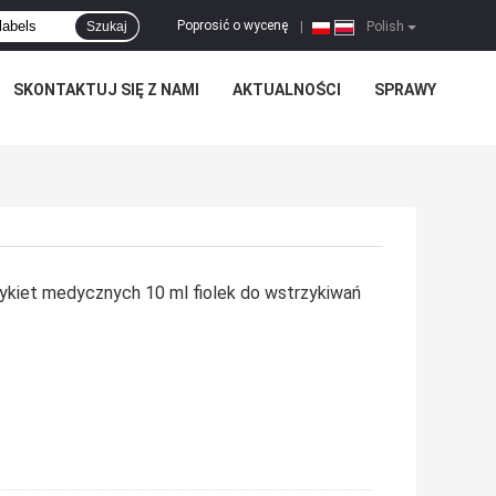
Poprosić o wycenę
Szukaj
|
Polish
SKONTAKTUJ SIĘ Z NAMI
AKTUALNOŚCI
SPRAWY
ykiet medycznych 10 ml fiolek do wstrzykiwań