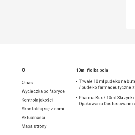
O
10ml fiolka pola
Trwałe 10 ml pudełko na bute
O nas
/ pudełko farmaceutyczne z
Wycieczka po fabryce
ekologicznym materiałem
Pharma Box / 10ml Skrzynki n
Kontrola jakości
Opakowania Dostosowane r
Skontaktuj się z nami
perforowaną linią
Aktualności
Mapa strony