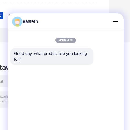
6
7
8
9
10
>>
>|
eastern
9:08 AM
Good day, what product are you looking 
for?
taw wiadomość