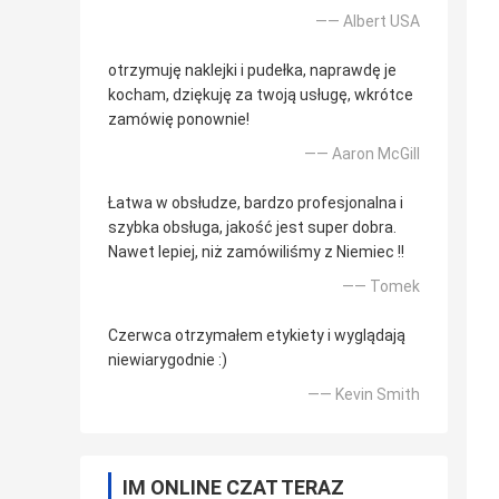
—— Albert USA
otrzymuję naklejki i pudełka, naprawdę je
kocham, dziękuję za twoją usługę, wkrótce
zamówię ponownie!
—— Aaron McGill
Łatwa w obsłudze, bardzo profesjonalna i
szybka obsługa, jakość jest super dobra.
Nawet lepiej, niż zamówiliśmy z Niemiec !!
—— Tomek
Czerwca otrzymałem etykiety i wyglądają
niewiarygodnie :)
—— Kevin Smith
IM ONLINE CZAT TERAZ