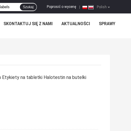
Poprosić o wycenę
Szukaj
|
Polish
SKONTAKTUJ SIĘ Z NAMI
AKTUALNOŚCI
SPRAWY
 Etykiety na tabletki Halotestin na butelki