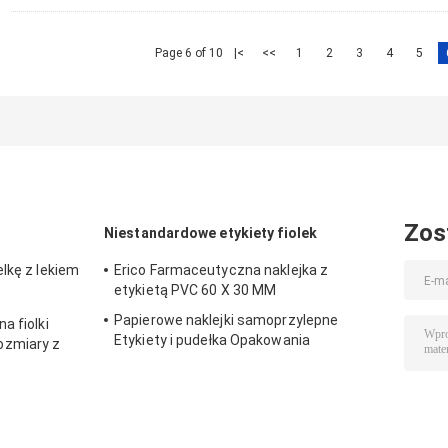
Page 6 of 10
|<
<<
1
2
3
4
5
Zos
Niestandardowe etykiety fiolek
lkę z lekiem
Erico Farmaceutyczna naklejka z
etykietą PVC 60 X 30 MM
Papierowe naklejki samoprzylepne
a fiolki
Etykiety i pudełka Opakowania
ozmiary z
farmaceutyczne na fiolkę 10 ml