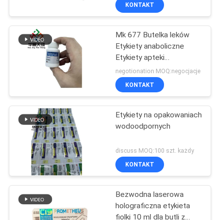
Hologram Materiał
KONTROLA
KONTAKT
JAKOŚCI
Mk 677 Butelka leków
Etykiety anaboliczne
SKONTAKTUJ
Etykiety apteki
SIĘ
Drukowanie opracowane
negotionation MOQ:negocjacje
na zamówienie
Z
KONTAKT
NAMI
Etykiety na opakowaniach
wodoodpornych
AKTUALNOŚCI
discuss MOQ:100 szt. każdy
SPRAWY
KONTAKT
Bezwodna laserowa
SITEMAP
holograficzna etykieta
fiolki 10 ml dla butli z