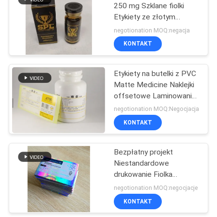
250 mg Szklane fiolki
Etykiety ze złotym
tłoczonym logo
negotionation MOQ:negacja
KONTAKT
Etykiety na butelki z PVC
Matte Medicine Naklejki
offsetowe Laminowanie
błyszczące
negotionation MOQ:Negocjacja
KONTAKT
Bezpłatny projekt
Niestandardowe
drukowanie Fiolka
Medycyna Naklejka
negotionation MOQ:negocjacje
Mocne uszczelnienie
KONTAKT