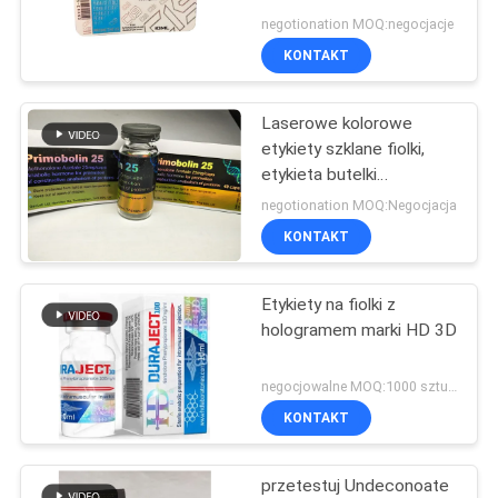
PRIVACY
lekami z peptydami
negotionation MOQ:negocjacje
POLICY
KONTAKT
Laserowe kolorowe
etykiety szklane fiolki,
etykieta butelki
medycyny dla pojemnika
negotionation MOQ:Negocjacja
na tabletki
KONTAKT
Etykiety na fiolki z
hologramem marki HD 3D
negocjowalne MOQ:1000 sztuk / projekt
KONTAKT
przetestuj Undeconoate