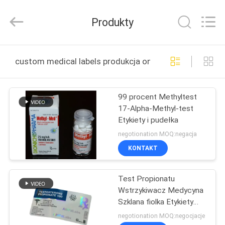
Hjtc
(Xiamen)
Industry
Produkty
Co.,
Ltd.
All
Rights
Reserved.
DOM
custom medical labels produkcja online
PRODUKTY
99 procent Methyltest
17-Alpha-Methyl-test
O
Etykiety i pudełka
NAS
negotionation MOQ:negacja
KONTAKT
WYCIECZKA
Test Propionatu
PO
Wstrzykiwacz Medycyna
FABRYCE
Szklana fiolka Etykiety
25x60mm Laser
negotionation MOQ:negocjacje