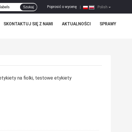
Poprosić o wycenę
Szukaj
|
Polish
SKONTAKTUJ SIĘ Z NAMI
AKTUALNOŚCI
SPRAWY
tykiety na fiolki, testowe etykiety