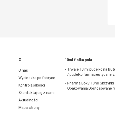
O
10ml fiolka pola
Trwałe 10 ml pudełko na bute
O nas
/ pudełko farmaceutyczne z
Wycieczka po fabryce
ekologicznym materiałem
Pharma Box / 10ml Skrzynki n
Kontrola jakości
Opakowania Dostosowane r
Skontaktuj się z nami
perforowaną linią
Aktualności
Mapa strony