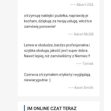
—— Albert USA
otrzymuję naklejki i pudełka, naprawdę je
kocham, dziękuję za twoją usługę, wkrótce
zamówię ponownie!
—— Aaron McGill
Łatwa w obsłudze, bardzo profesjonalna i
szybka obsługa, jakość jest super dobra.
Nawet lepiej, niż zamówiliśmy z Niemiec !!
—— Tomek
Czerwca otrzymałem etykiety i wyglądają
niewiarygodnie :)
—— Kevin Smith
IM ONLINE CZAT TERAZ