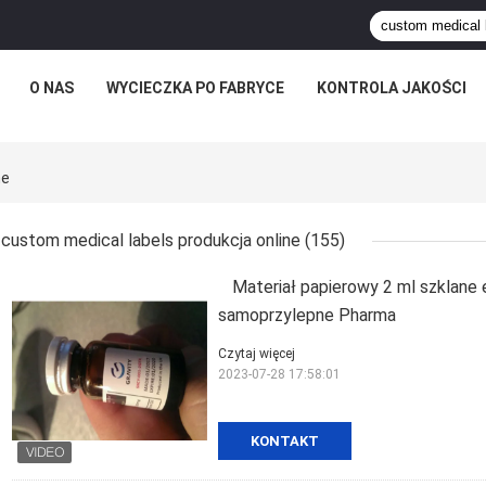
O NAS
WYCIECZKA PO FABRYCE
KONTROLA JAKOŚCI
ne
custom medical labels produkcja online
(155)
Materiał papierowy 2 ml szklane e
samoprzylepne Pharma
Czytaj więcej
2023-07-28 17:58:01
KONTAKT