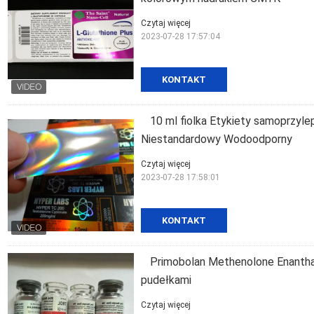
Czytaj więcej
2023-07-28 17:57:04
KONTAKT
10 ml fiolka Etykiety samoprzyle
Niestandardowy Wodoodporny
Czytaj więcej
2023-07-28 17:58:01
KONTAKT
Primobolan Methenolone Enanthat
pudełkami
Czytaj więcej