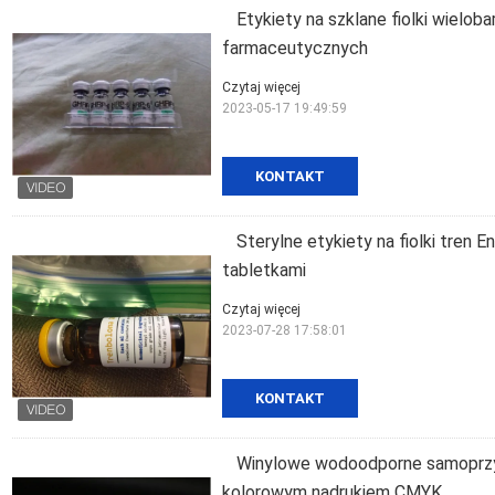
Etykiety na szklane fiolki wiel
farmaceutycznych
Czytaj więcej
2023-05-17 19:49:59
KONTAKT
Sterylne etykiety na fiolki tren 
tabletkami
Czytaj więcej
2023-07-28 17:58:01
KONTAKT
Winylowe wodoodporne samoprzyl
kolorowym nadrukiem CMYK