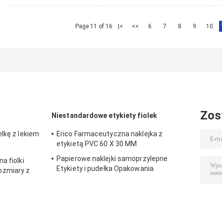
Page 11 of 16
|<
<<
6
7
8
9
10
Zos
Niestandardowe etykiety fiolek
lkę z lekiem
Erico Farmaceutyczna naklejka z
etykietą PVC 60 X 30 MM
Papierowe naklejki samoprzylepne
a fiolki
Etykiety i pudełka Opakowania
ozmiary z
farmaceutyczne na fiolkę 10 ml