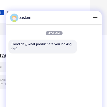
11
12
13
14
15
>>
>|
eastern
4:51 AM
Good day, what product are you looking 
for?
taw wiadomość