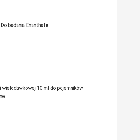
l Do badania Enanthate
lki wielodawkowej 10 ml do pojemników
one