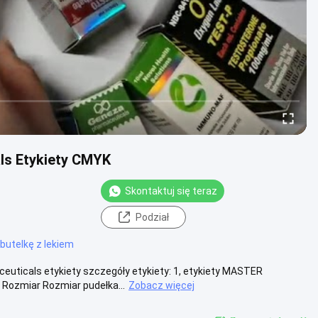
ls Etykiety CMYK
Skontaktuj się teraz
Podział
butelkę z lekiem
icals etykiety​ szczegóły etykiety: 1, etykiety MASTER
Rozmiar Rozmiar pudełka...
Zobacz więcej