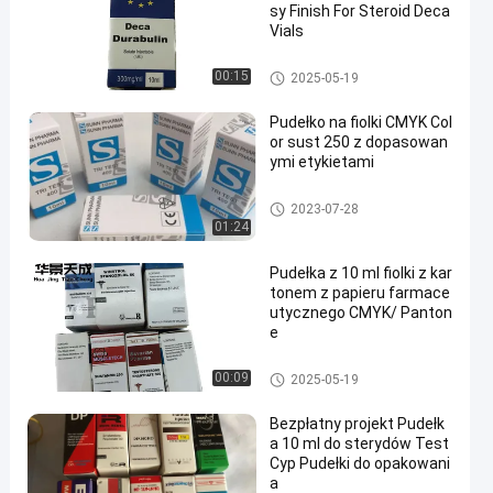
sy Finish For Steroid Deca
Vials
10ml fiolka pola
00:15
2025-05-19
Pudełko na fiolki CMYK Col
or sust 250 z dopasowan
ymi etykietami
10ml fiolka pola
2023-07-28
01:24
Pudełka z 10 ml fiolki z kar
tonem z papieru farmace
utycznego CMYK/ Panton
e
10ml fiolka pola
00:09
2025-05-19
Bezpłatny projekt Pudełk
a 10 ml do sterydów Test
Cyp Pudełki do opakowani
a