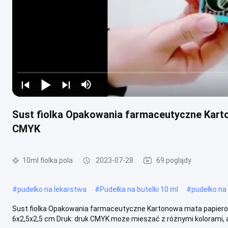
Sust fiolka Opakowania farmaceutyczne Kar
CMYK
10ml fiolka pola
2023-07-28
69 poglądy
#
pudełko na lekarstwa
#
Pudełka na butelki 10 ml
#
pudełko na 
Sust fiolka Opakowania farmaceutyczne Kartonowa mata papiero
6x2,5x2,5 cm Druk: druk CMYK może mieszać z różnymi kolorami, a t