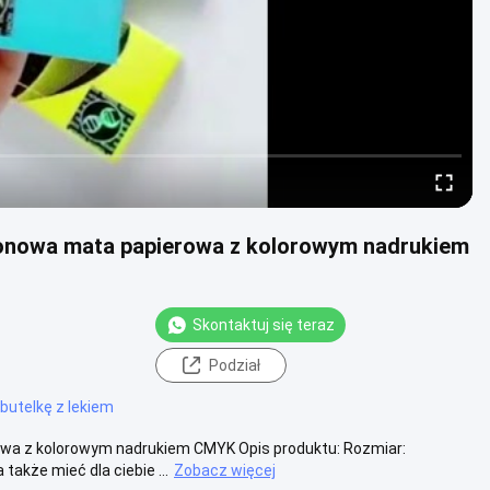
tonowa mata papierowa z kolorowym nadrukiem
Skontaktuj się teraz
Podział
butelkę z lekiem
wa z kolorowym nadrukiem CMYK Opis produktu: Rozmiar:
akże mieć dla ciebie ...
Zobacz więcej