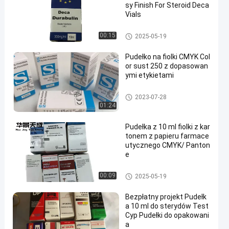
sy Finish For Steroid Deca
Vials
10ml fiolka pola
00:15
2025-05-19
Pudełko na fiolki CMYK Col
or sust 250 z dopasowan
ymi etykietami
10ml fiolka pola
2023-07-28
01:24
Pudełka z 10 ml fiolki z kar
tonem z papieru farmace
utycznego CMYK/ Panton
e
10ml fiolka pola
00:09
2025-05-19
Bezpłatny projekt Pudełk
a 10 ml do sterydów Test
Cyp Pudełki do opakowani
a