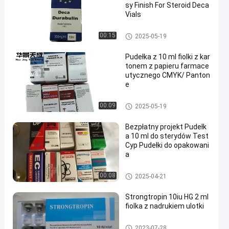
sy Finish For Steroid Deca
Vials
10ml fiolka pola
00:15
2025-05-19
Pudełka z 10 ml fiolki z kar
tonem z papieru farmace
utycznego CMYK/ Panton
e
10ml fiolka pola
00:09
2025-05-19
Bezpłatny projekt Pudełk
a 10 ml do sterydów Test
Cyp Pudełki do opakowani
a
10ml fiolka pola
00:08
2025-04-21
Strongtropin 10iu HG 2 ml
fiolka z nadrukiem ulotki
10ml fiolka pola
2023-07-28