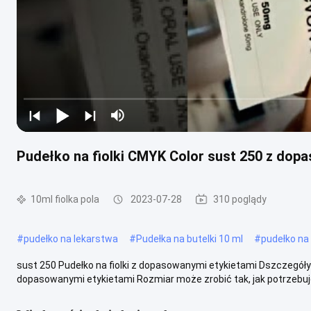
Pudełko na fiolki CMYK Color sust 250 z dop
10ml fiolka pola
2023-07-28
310 poglądy
#
pudełko na lekarstwa
#
Pudełka na butelki 10 ml
#
pudełko na 
sust 250 Pudełko na fiolki z dopasowanymi etykietami Dszczegóły
dopasowanymi etykietami Rozmiar może zrobić tak, jak potrzebuje