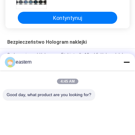
druk UV
Kontyntynuj
Bezpieczeństwo Hologram naklejki
Srebrny pieczęć Hologramy Etykiety dla 10 ml fiol lub pudełek
eastern
Pet Seal Niestandardowe etykiety holograficzne dla
zwiększonej uwierzytelniania produktu
4:45 AM
Trwałe naklejki zabezpieczające naklejki holograficzne
drukowanie UV
Good day, what product are you looking for?
popularne kategorie
Wszystko
Szklane Etykiety 
Etykiety Na Fiolki
Fiolek