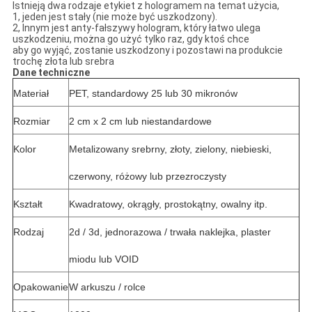
Istnieją dwa rodzaje etykiet z hologramem na temat użycia,
1, jeden jest stały (nie może być uszkodzony).
2, Innym jest anty-fałszywy hologram, który łatwo ulega
uszkodzeniu, można go użyć tylko raz, gdy ktoś chce
aby go wyjąć, zostanie uszkodzony i pozostawi na produkcie
trochę złota lub srebra
Dane techniczne
Materiał
PET, standardowy 25 lub 30 mikronów
Rozmiar
2 cm x 2 cm lub niestandardowe
Kolor
Metalizowany srebrny, złoty, zielony, niebieski,
czerwony, różowy lub przezroczysty
Kształt
Kwadratowy, okrągły, prostokątny, owalny itp.
Rodzaj
2d / 3d, jednorazowa / trwała naklejka, plaster
miodu lub VOID
Opakowanie
W arkuszu / rolce