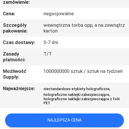
zamówienie:
KONTROLA
JAKOŚCI
Cena:
negocjowalne
Szczegóły
wewnętrzna torba opp, a na zewnątrz
SKONTAKTUJ
pakowania:
karton
SIĘ
Czas dostawy:
5-7 dni
Z
Zasady
T/T
płatności:
NAMI
Możliwość
1000000000 sztuk / sztuk na tydzień
Supply:
AKTUALNOŚCI
Najważniejsze:
,
niestandardowe etykiety holograficzne
,
holograficzne naklejki zabezpieczające
SPRAWY
holograficzne naklejki zabezpieczające z folii
PET
SITEMAP
NAJLEPSZA CENA