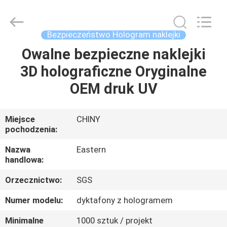
Hjtc
(Xiamen)
Industry
Co.,
Ltd.
Bezpieczeństwo Hologram naklejki
All
Rights
Reserved.
Owalne bezpieczne naklejki
DOM
3D holograficzne Oryginalne
PRODUKTY
OEM druk UV
O
Miejsce
CHINY
pochodzenia:
NAS
Nazwa
Eastern
handlowa:
WYCIECZKA
Orzecznictwo:
SGS
PO
FABRYCE
Numer modelu:
dyktafony z hologramem
Minimalne
1000 sztuk / projekt