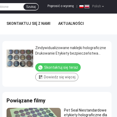
Poprosić o wycenę
|
Polish
Szukaj
SKONTAKTUJ SIĘ Z NAMI
AKTUALNOŚCI
Zindywidualizowane naklejki holograficzne
Drukowanie Etykiety bezpieczeństwa
kwadratowej dla zwiększonej ochrony
Skontaktuj się teraz
Dowiedz się więcej
Powiązane filmy
Pet Seal Niestandardowe
etykiety holograficzne dla