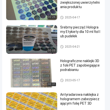
zwiększonej uwierzytelni
ania produktu
Bezpieczeństwo Hologram na
00:26
2025-04-17
klejki
Srebrny pieczęć Hologra
my Etykiety dla 10 ml fiol l
ub pudełek
Bezpieczeństwo Hologram na
2025-04-21
klejki
00:08
Holograficzne naklejki 3D
z folii PET zapobiegające
podrabianiu
Bezpieczeństwo Hologram na
2023-05-17
klejki
00:31
Antyradarowa naklejka z
hologramem zabezpiecz
ającym folię PET 3D