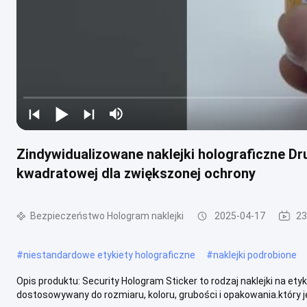
Zindywidualizowane naklejki holograficzne D
kwadratowej dla zwiększonej ochrony
Bezpieczeństwo Hologram naklejki
2025-04-17
23
#
niestandardowe etykiety holograficzne
#
naklejki podrobione
Opis produktu: Security Hologram Sticker to rodzaj naklejki na e
dostosowywany do rozmiaru, koloru, grubości i opakowania.który je