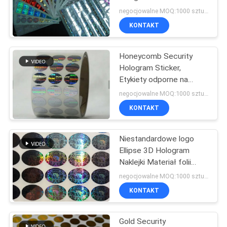
PRIVACY
bezpieczeństwa z
negocjowalne MOQ:1000 sztuk / projekt
kolorowym
POLICY
KONTAKT
Honeycomb Security
Hologram Sticker,
Etykiety odporne na
ingerencje w środowisko
negocjowalne MOQ:1000 sztuk / projekt
Eco Friendly Material
KONTAKT
Niestandardowe logo
Ellipse 3D Hologram
Naklejki Materiał folii
PET do pakowania
negocjowalne MOQ:1000 sztuk / projekt
KONTAKT
Gold Security