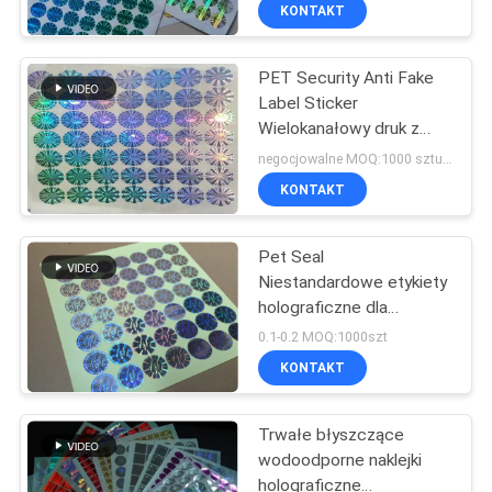
etykietami na fiolki
KONTROLA
KONTAKT
JAKOŚCI
PET Security Anti Fake
Label Sticker
SKONTAKTUJ
Wielokanałowy druk z
SIĘ
hologramem Kod z logo
negocjowalne MOQ:1000 sztuk / projekt
Z
KONTAKT
NAMI
Pet Seal
Niestandardowe etykiety
AKTUALNOŚCI
holograficzne dla
zwiększonej
0.1-0.2 MOQ:1000szt
uwierzytelniania produktu
SPRAWY
KONTAKT
Trwałe błyszczące
SITEMAP
wodoodporne naklejki
holograficzne