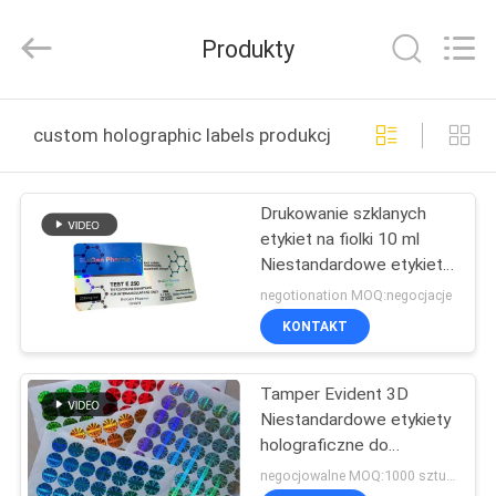
Hjtc
(Xiamen)
Industry
Produkty
Co.,
Ltd.
All
Rights
Reserved.
DOM
custom holographic labels produkcja online
PRODUKTY
Drukowanie szklanych
etykiet na fiolki 10 ml
O
Niestandardowe etykiety
NAS
holograficzne na butelki
negotionation MOQ:negocjacje
10 ml
KONTAKT
WYCIECZKA
Tamper Evident 3D
PO
Niestandardowe etykiety
FABRYCE
holograficzne do
pakowania pudełek z
negocjowalne MOQ:1000 sztuk / projekt