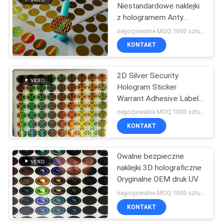
Niestandardowe naklejki
z hologramem Anty
podrabianie do
negocjowalne MOQ:1000 sztuk / projekt
pakowania w pudełka
KONTAKT
2D Silver Security
Hologram Sticker
Warrant Adhesive Label
dla firmy
negocjowalne MOQ:1000 sztuk / projekt
KONTAKT
Owalne bezpieczne
naklejki 3D holograficzne
Oryginalne OEM druk UV
negocjowalne MOQ:1000 sztuk / projekt
KONTAKT