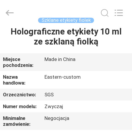
Hjtc
(Xiamen)
Industry
Co.,
Ltd.
Szklane etykiety fiolek
All
Rights
Reserved.
Holograficzne etykiety 10 ml
DOM
ze szklaną fiolką
PRODUKTY
Miejsce
Made in China
pochodzenia:
O
NAS
Nazwa
Eastern-custom
handlowa:
Orzecznictwo:
SGS
WYCIECZKA
PO
Numer modelu:
Zwyczaj
FABRYCE
Minimalne
Negocjacja
zamówienie: