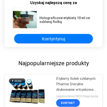
Uzyskaj najlepszą cenę za
Holograficzne etykiety 10 ml ze
szklaną fiolką
Kontyntynuj
Najpopularniejsze produkty
Etykiety fiolek szklanych
Pharma Sterylne
drukowanie wtryskowe
Opakowania
negotionation MOQ:Negocjacja
farmaceutyczne
KONTAKT