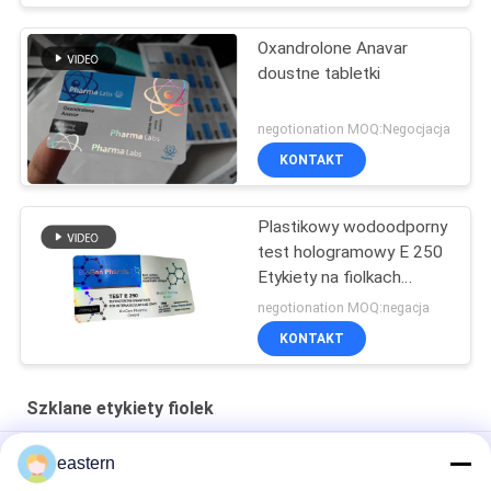
Oxandrolone Anavar
doustne tabletki
negotionation MOQ:Negocjacja
KONTAKT
Plastikowy wodoodporny
test hologramowy E 250
Etykiety na fiolkach
szklanych
negotionation MOQ:negacja
KONTAKT
Szklane etykiety fiolek
Somatropin HG 176-191 2mlx10 Szklana fiolka z etykietami
eastern