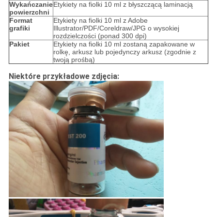
Wykańczanie
Etykiety na fiolki 10 ml z błyszczącą laminacją
powierzchni
Format
Etykiety na fiolki 10 ml z Adobe
grafiki
Illustrator/PDF/Coreldraw/JPG o wysokiej
rozdzielczości (ponad 300 dpi)
Pakiet
Etykiety na fiolki 10 ml zostaną zapakowane w
rolkę, arkusz lub pojedynczy arkusz (zgodnie z
twoją prośbą)
Niektóre przykładowe zdjęcia: