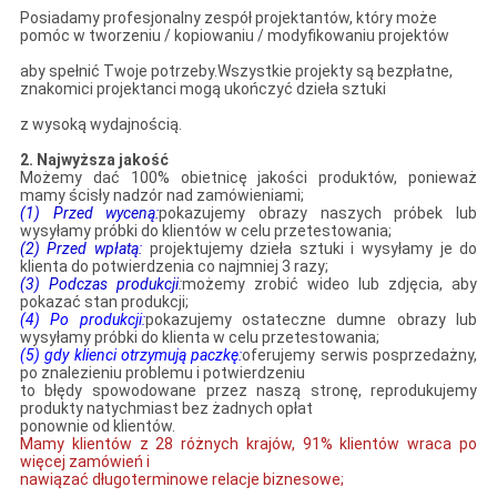
Posiadamy profesjonalny zespół projektantów, który może
pomóc w tworzeniu / kopiowaniu / modyfikowaniu projektów
aby spełnić Twoje potrzeby.Wszystkie projekty są bezpłatne,
znakomici projektanci mogą ukończyć dzieła sztuki
z wysoką wydajnością.
2.
Najwyższa jakość
Możemy dać 100% obietnicę jakości produktów, ponieważ
mamy ścisły nadzór nad zamówieniami;
(1) Przed wyceną:
pokazujemy obrazy naszych próbek lub
wysyłamy próbki do klientów w celu przetestowania;
(2) Przed wpłatą:
projektujemy dzieła sztuki i wysyłamy je do
klienta do potwierdzenia co najmniej 3 razy;
(3) Podczas produkcji
:
możemy zrobić wideo lub zdjęcia, aby
pokazać stan produkcji;
(4) Po produkcji:
pokazujemy ostateczne dumne obrazy lub
wysyłamy próbki do klienta w celu przetestowania;
(5) gdy klienci otrzymują paczkę:
oferujemy serwis posprzedażny,
po znalezieniu problemu i potwierdzeniu
to błędy spowodowane przez naszą stronę, reprodukujemy
produkty natychmiast bez żadnych opłat
ponownie od klientów.
Mamy klientów z 28 różnych krajów, 91% klientów wraca po
więcej zamówień i
nawiązać długoterminowe relacje biznesowe;