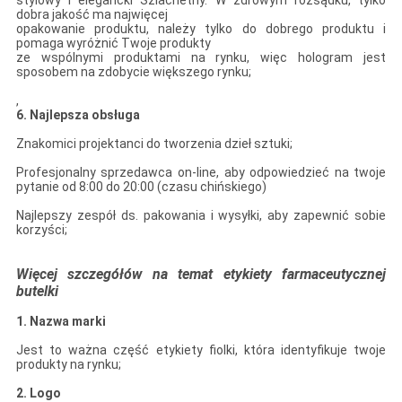
stylowy i elegancki Szlachetny. W zdrowym rozsądku, tylko
dobra jakość ma najwięcej
opakowanie produktu, należy tylko do dobrego produktu i
pomaga wyróżnić Twoje produkty
ze wspólnymi produktami na rynku, więc hologram jest
sposobem na zdobycie większego rynku;
,
6. Najlepsza obsługa
Znakomici projektanci do tworzenia dzieł sztuki;
Profesjonalny sprzedawca on-line, aby odpowiedzieć na twoje
pytanie od 8:00 do 20:00 (czasu chińskiego)
Najlepszy zespół ds. pakowania i wysyłki, aby zapewnić sobie
korzyści;
Więcej szczegółów na temat etykiety farmaceutycznej
butelki
1. Nazwa marki
Jest to ważna część etykiety fiolki, która identyfikuje twoje
produkty na rynku;
2. Logo