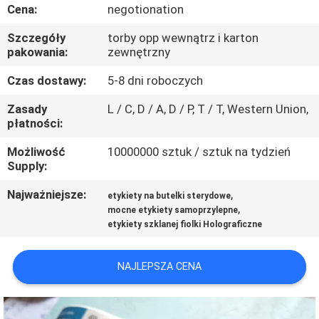
KONTROLA
Cena:
negotionation
JAKOŚCI
Szczegóły
torby opp wewnątrz i karton
pakowania:
zewnętrzny
SKONTAKTUJ
Czas dostawy:
5-8 dni roboczych
SIĘ
Zasady
L / C, D / A, D / P, T / T, Western Union,
płatności:
Z
NAMI
Możliwość
10000000 sztuk / sztuk na tydzień
Supply:
AKTUALNOŚCI
Najważniejsze:
,
etykiety na butelki sterydowe
,
mocne etykiety samoprzylepne
etykiety szklanej fiolki Holograficzne
SPRAWY
NAJLEPSZA CENA
SITEMAP