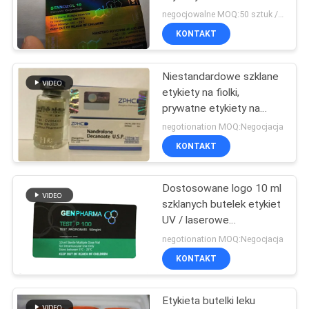
PRIVACY
apteczne firmy Aus
negocjowalne MOQ:50 sztuk / nazwa
Pharma Design
POLICY
KONTAKT
Niestandardowe szklane
etykiety na fiolki,
prywatne etykiety na
butelki z olejkami
negotionation MOQ:Negocjacja
eterycznymi Błyszczące
KONTAKT
wykończenie
Dostosowane logo 10 ml
szklanych butelek etykiet
UV / laserowe
wykończenia
negotionation MOQ:Negocjacja
KONTAKT
Etykieta butelki leku