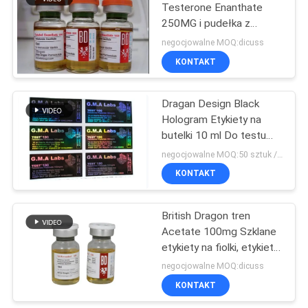
Testerone Enanthate
250MG i pudełka z
nakrętkami i korkami
negocjowalne MOQ:dicuss
KONTAKT
Dragan Design Black
Hologram Etykiety na
butelki 10 ml Do testu
Enanthate
negocjowalne MOQ:50 sztuk / nazwa
KONTAKT
British Dragon tren
Acetate 100mg Szklane
etykiety na fiolki, etykieta
na butelkę z lekarstwem
negocjowalne MOQ:dicuss
KONTAKT