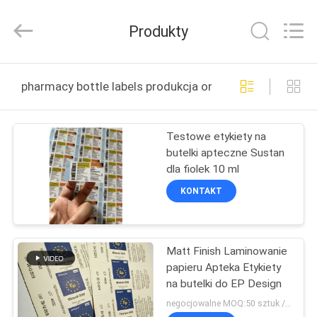
Hjtc
(Xiamen)
Industry
Produkty
Co.,
Ltd.
All
Rights
Reserved.
DOM
pharmacy bottle labels produkcja online
PRODUKTY
Testowe etykiety na
butelki apteczne Sustan
O
dla fiolek 10 ml
NAS
KONTAKT
WYCIECZKA
Matt Finish Laminowanie
PO
papieru Apteka Etykiety
FABRYCE
na butelki do EP Design
negocjowalne MOQ:50 sztuk / nazwa