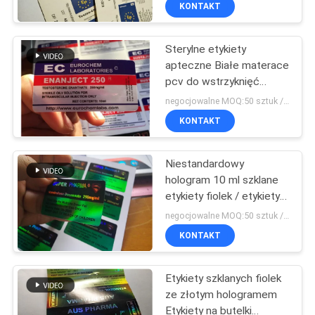
KONTROLA
KONTAKT
JAKOŚCI
Sterylne etykiety
apteczne Białe materace
SKONTAKTUJ
pcv do wstrzyknięć
domięśniowych
SIĘ
negocjowalne MOQ:50 sztuk / nazwa
KONTAKT
Z
NAMI
Niestandardowy
hologram 10 ml szklane
AKTUALNOŚCI
etykiety fiolek / etykiety
apteczne Super Pharma
negocjowalne MOQ:50 sztuk / nazwa
Deisgn
SPRAWY
KONTAKT
Etykiety szklanych fiolek
SITEMAP
ze złotym hologramem
Etykiety na butelki