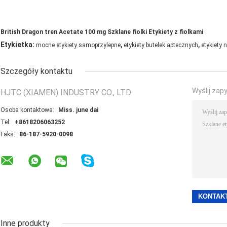
British Dragon tren Acetate 100 mg Szklane fiolki Etykiety z fiolkami
,
,
Etykietka:
mocne etykiety samoprzylepne
etykiety butelek aptecznych
etykiety 
Szczegóły kontaktu
Wyślij zap
HJTC (XIAMEN) INDUSTRY CO., LTD
Osoba kontaktowa:
Miss. june dai
Tel:
+8618206063252
Faks:
86-187-5920-0098
Inne produkty