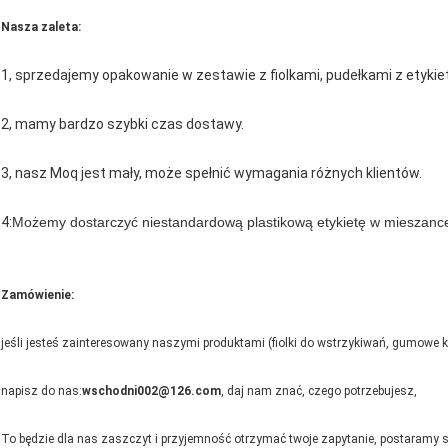
Nasza zaleta:
1, sprzedajemy opakowanie w zestawie z fiolkami, pudełkami z etykieta
2, mamy bardzo szybki czas dostawy.
3, nasz Moq jest mały, może spełnić wymagania różnych klientów.
4:
Możemy dostarczyć niestandardową plastikową etykietę w mieszance
Zamówienie:
jeśli jesteś zainteresowany naszymi produktami (fiolki do wstrzykiwań, gumowe kork
napisz do nas:
wschodni002@126.com
, daj nam znać, czego potrzebujesz,
To będzie dla nas zaszczyt i przyjemność otrzymać twoje zapytanie, postaramy się 