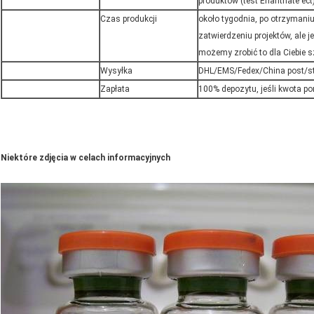
produktów (test Enanthate ect
Czas produkcji
około tygodnia, po otrzymaniu
zatwierdzeniu projektów, ale je
możemy zrobić to dla Ciebie sz
Wysyłka
DHL/EMS/Fedex/China post/st
Zapłata
100% depozytu, jeśli kwota p
Niektóre zdjęcia w celach informacyjnych