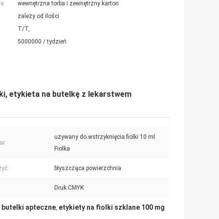
a:
wewnętrzna torba i zewnętrzny karton
zależy od ilości
T/T,
5000000 / tydzień
ki, etykieta na butelkę z lekarstwem
używany do wstrzyknięcia fiolki 10 ml
ar:
Fiolka
yć:
błyszcząca powierzchnia
Druk CMYK
a butelki apteczne
etykiety na fiolki szklane 100 mg
,