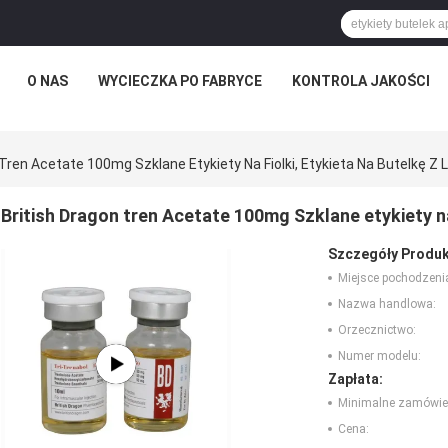
O NAS
WYCIECZKA PO FABRYCE
KONTROLA JAKOŚCI
 Tren Acetate 100mg Szklane Etykiety Na Fiolki, Etykieta Na Butelkę 
British Dragon tren Acetate 100mg Szklane etykiety na
Szczegóły Produk
Miejsce pochodzeni
Nazwa handlowa:
Orzecznictwo:
Numer modelu:
Zapłata:
Minimalne zamówie
Cena: