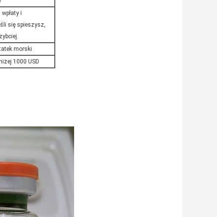
)
 wpłaty i
śli się spieszysz,
ybciej.
atek morski
oniżej 1000 USD