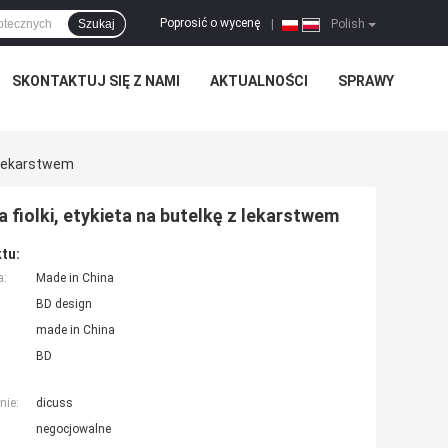
Poprosić o wycenę
Szukaj
|
Polish
SKONTAKTUJ SIĘ Z NAMI
AKTUALNOŚCI
SPRAWY
Z Lekarstwem
 fiolki, etykieta na butelkę z lekarstwem
tu:
a:
Made in China
BD design
made in China
BD
nie:
dicuss
negocjowalne