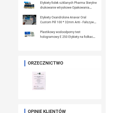
Etykiety fiolek szklanych Pharma Sterylne
drukowanie wtryskowe Opakowania
farmaceutyczne
Etykiety Oxandrolone Anavar Oral
Custom Pill 100 * 32mm Anti - Fałszywy
druk
Plastikowy wodoodporny test
hologramowy E 250 Etykiety na fiolkach
szklanych
ORZECZNICTWO
OPINIE KLIENTÓW