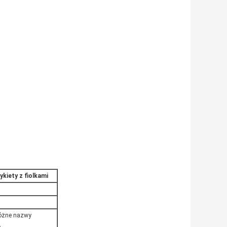
ykiety z fiolkami
różne nazwy