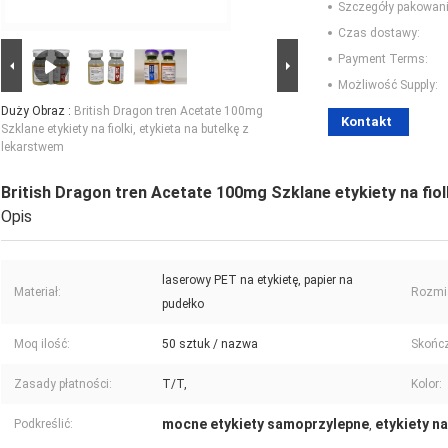
Szczegóły pakowani
Czas dostawy:
Payment Terms:
Możliwość Supply:
Duży Obraz :
British Dragon tren Acetate 100mg
Kontakt
Szklane etykiety na fiolki, etykieta na butelkę z
lekarstwem
British Dragon tren Acetate 100mg Szklane etykiety na fiol
Opis
laserowy PET na etykietę, papier na
Materiał:
Rozmi
pudełko
Moq ilość:
50 sztuk / nazwa
Skończ
Zasady płatności:
T/T,
Kolor:
mocne etykiety samoprzylepne
etykiety n
Podkreślić:
,