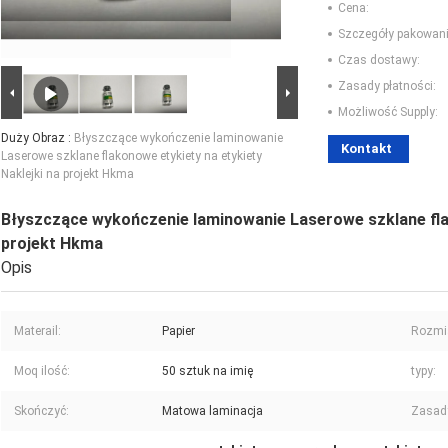
Cena:
Szczegóły pakowani
Czas dostawy:
Zasady płatności:
Możliwość Supply:
Duży Obraz :
Błyszczące wykończenie laminowanie
Kontakt
Laserowe szklane flakonowe etykiety na etykiety
Naklejki na projekt Hkma
Błyszczące wykończenie laminowanie Laserowe szklane flak
projekt Hkma
Opis
Materail:
Papier
Rozmi
Moq ilość:
50 sztuk na imię
typy:
Skończyć:
Matowa laminacja
Zasady