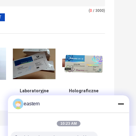
(
0
/ 3000)
Laboratoryjne
Holograficzne
etykiety na fiolki
etykiety na fiolki
eastern
10 ml, naklejki na
na receptę /
k
etykiety winylowe
niestandardowe
Laser Pharma
naklejki
Efekt hologramu
samoprzylepne
10:23 AM
Darmowe próbki