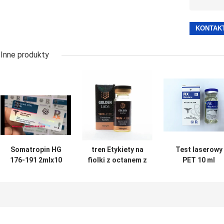
Inne produkty
Somatropin HG
tren Etykiety na
Test laserowy
176-191 2mlx10
fiolki z octanem z
PET 10 ml
Szklana fiolka z
pełnym zestawem
Etykiety
etykietami
instrukcji Paer
szklanych fiole
Enanthate