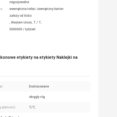
negocjowalne
a:
wewnętrzna torba i zewnętrzny karton
zależy od ilości
, Western Union, T / T,
5000000 / tydzień
onowe etykiety na etykiety Naklejki na
ar:
Dostosowane
okrągły róg
 płatności:
T/T,