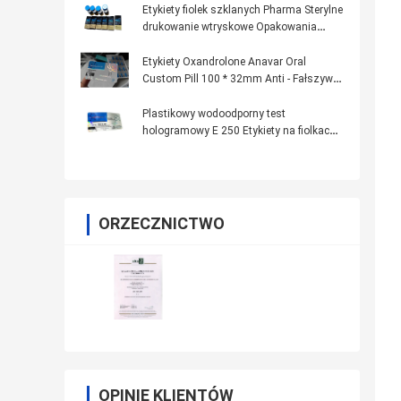
Etykiety fiolek szklanych Pharma Sterylne
drukowanie wtryskowe Opakowania
farmaceutyczne
Etykiety Oxandrolone Anavar Oral
Custom Pill 100 * 32mm Anti - Fałszywy
druk
Plastikowy wodoodporny test
hologramowy E 250 Etykiety na fiolkach
szklanych
ORZECZNICTWO
OPINIE KLIENTÓW