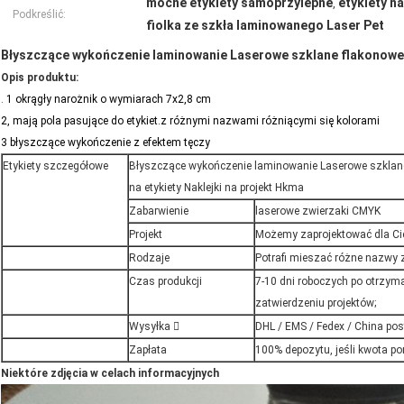
mocne etykiety samoprzylepne
etykiety n
,
Podkreślić:
fiolka ze szkła laminowanego Laser Pet
Błyszczące wykończenie laminowanie Laserowe szklane flakonowe e
Opis produktu:
.
1 okrągły narożnik o wymiarach 7x2,8 cm
2, mają pola pasujące do etykiet.z różnymi nazwami różniącymi się kolorami
3 błyszczące wykończenie z efektem tęczy
Etykiety szczegółowe
Błyszczące wykończenie laminowanie Laserowe szklane
na etykiety Naklejki na projekt Hkma
Zabarwienie
laserowe zwierzaki CMYK
Projekt
Możemy zaprojektować dla Ci
Rodzaje
Potrafi mieszać różne nazwy 
Czas produkcji
7-10 dni roboczych po otrzyma
zatwierdzeniu projektów;
Wysyłka 
DHL / EMS / Fedex / China pos
Zapłata
100% depozytu, jeśli kwota p
Niektóre zdjęcia w celach informacyjnych