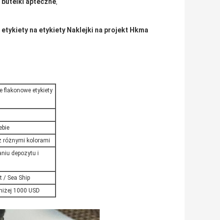
a butelki apteczne
,
tykiety na etykiety Naklejki na projekt Hkma
 flakonowe etykiety
ebie
z różnymi kolorami
niu depozytu i
t / Sea Ship
oniżej 1000 USD