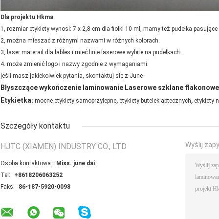
Dla projektu Hkma
1, rozmiar etykiety wynosi: 7 x 2,8 cm dla fiolki 10 ml, mamy też pudełka pasujące 
2, można mieszać z różnymi nazwami w różnych kolorach.
3, laser materail dla lables i mieć linie laserowe wybite na pudełkach.
4. może zmienić logo i nazwy zgodnie z wymaganiami.
jeśli masz jakiekolwiek pytania, skontaktuj się z June
Błyszczące wykończenie laminowanie Laserowe szklane flakonowe e
,
,
Etykietka:
mocne etykiety samoprzylepne
etykiety butelek aptecznych
etykiety 
Szczegóły kontaktu
Wyślij zap
HJTC (XIAMEN) INDUSTRY CO., LTD
Osoba kontaktowa:
Miss. june dai
Tel:
+8618206063252
Faks:
86-187-5920-0098