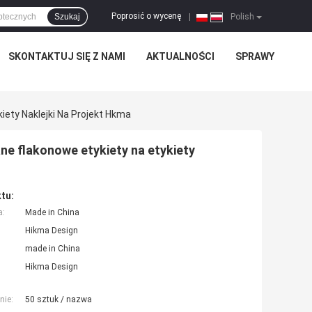
Poprosić o wycenę
Szukaj
|
Polish
SKONTAKTUJ SIĘ Z NAMI
AKTUALNOŚCI
SPRAWY
ety Naklejki Na Projekt Hkma
e flakonowe etykiety na etykiety
tu:
a:
Made in China
Hikma Design
made in China
Hikma Design
nie:
50 sztuk / nazwa