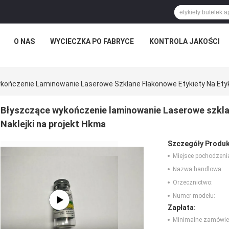
O NAS
WYCIECZKA PO FABRYCE
KONTROLA JAKOŚCI
ończenie Laminowanie Laserowe Szklane Flakonowe Etykiety Na Etyki
Błyszczące wykończenie laminowanie Laserowe szklan
Naklejki na projekt Hkma
Szczegóły Produk
Miejsce pochodzeni
Nazwa handlowa:
Orzecznictwo:
Numer modelu:
Zapłata:
Minimalne zamówie