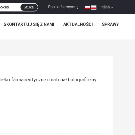
Poprosić o wycenę
Szukaj
|
Polish
SKONTAKTUJ SIĘ Z NAMI
AKTUALNOŚCI
SPRAWY
udełko farmaceutyczne i materiał holograficzny