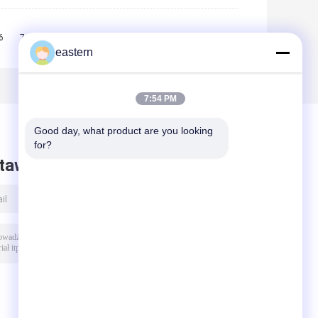
6
7
8
9
10
>>
>|
eastern
7:54 PM
Good day, what product are you looking 
for?
taw wiadomość