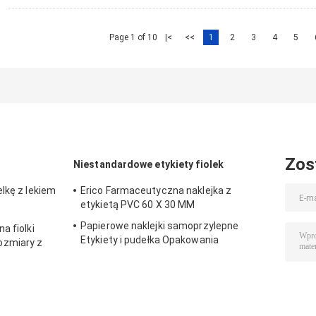
Page 1 of 10
|<
<<
1
2
3
4
5
Zos
Niestandardowe etykiety fiolek
lkę z lekiem
Erico Farmaceutyczna naklejka z
etykietą PVC 60 X 30 MM
Papierowe naklejki samoprzylepne
a fiolki
Etykiety i pudełka Opakowania
ozmiary z
farmaceutyczne na fiolkę 10 ml