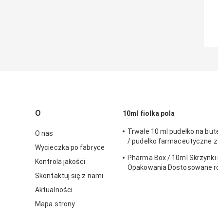
O
10ml fiolka pola
Trwałe 10 ml pudełko na bute
O nas
/ pudełko farmaceutyczne z
Wycieczka po fabryce
ekologicznym materiałem
Pharma Box / 10ml Skrzynki n
Kontrola jakości
Opakowania Dostosowane r
Skontaktuj się z nami
perforowaną linią
Aktualności
Mapa strony