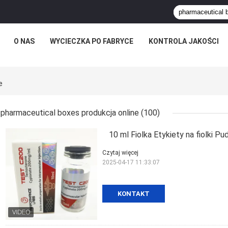
O NAS
WYCIECZKA PO FABRYCE
KONTROLA JAKOŚCI
e
pharmaceutical boxes produkcja online
(100)
10 ml Fiolka Etykiety na fiolki P
Czytaj więcej
2025-04-17 11:33:07
KONTAKT