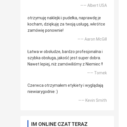
—— Albert USA
otrzymuję naklejki i pudełka, naprawdę je
kocham, dziękuję za twoją usługę, wkrótce
zamówię ponownie!
—— Aaron McGill
Łatwa w obsłudze, bardzo profesjonalna i
szybka obsługa, jakość jest super dobra.
Nawet lepiej, niż zamówiliśmy z Niemiec !!
—— Tomek
Czerwca otrzymałem etykiety i wyglądają
niewiarygodnie :)
—— Kevin Smith
IM ONLINE CZAT TERAZ