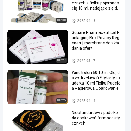
cznych z fiolką pojemnoś
cią 10 ml, nadające się do
recyklingu i błyszczące
Opakowanie farmaceutyczne
00:30
2025-04-18
Square Pharmaceutical P
ackaging Box Privacy Reg
eneruj membranę do skła
dania ofert
Opakowanie farmaceutyczne
00:27
2023-05-17
Winstrolon 50 10 ml Olej d
o wstrzykiwań Etykiety i p
udełka 10 ml Fiolka Pudełk
a Papierowa Opakowanie
Opakowanie farmaceutyczne
00:25
2025-04-18
Niestandardowy pudełko
do opakowań farmaceuty
cznych