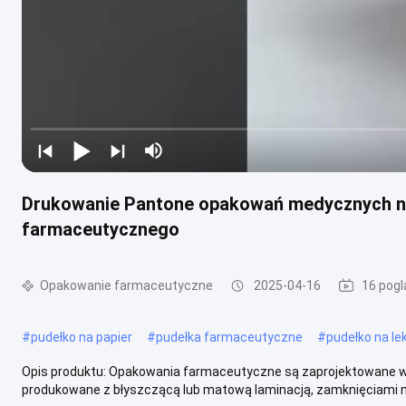
Drukowanie Pantone opakowań medycznych na
farmaceutycznego
Opakowanie farmaceutyczne
2025-04-16
16 pogl
#
pudełko na papier
#
pudełka farmaceutyczne
#
pudełko na lek
Opis produktu: Opakowania farmaceutyczne są zaprojektowane w 
produkowane z błyszczącą lub matową laminacją, zamknięciami 