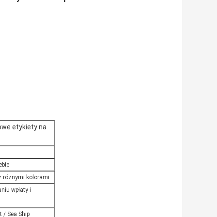
owe etykiety na
ebie
z różnymi kolorami
niu wpłaty i
t / Sea Ship