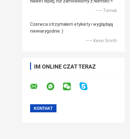
Nawet lepiej, niż zamówiliśmy z Niemiec !!
—— Tomek
Czerwca otrzymałem etykiety i wyglądają
niewiarygodnie :)
—— Kevin Smith
IM ONLINE CZAT TERAZ