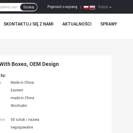
Poprosić o wycenę
Szukaj
|
Polish
SKONTAKTUJ SIĘ Z NAMI
AKTUALNOŚCI
SPRAWY
 With Boxes, OEM Design
tu:
a:
Made in China
Eastern
made in China
Wschodni
nie:
50 sztuk / nazwa
negocjowalne