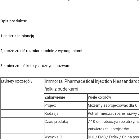
Opis produktu:
1 papier z laminacją
2, może zrobić rozmiar zgodnie z wymaganiami
3 zmień zmień kolory z różnymi nazwami
Immortal Pharmacetical Injection Niestandard
Etykiety szczegóły
fiolki z pudełkami
Zabarwienie
Wiele kolorów
Projekt
Możemy zaprojektować dla Ci
Rodzaje
Potrafi mieszać różne nazwy 
Czas produkcji
7-10 dni roboczych po otrzyma
zatwierdzeniu projektów;
Wysyłka 
DHL / EMS / Fedex / China pos