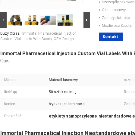
Szczegóły pakowani
Czas dostawy:
Zasady płatności:
Możliwość Supply:
Duży Obraz :
Immortal Pharmacetical Injection
Kontakt
Custom Vial Labels With Boxes, OEM Design
Immortal Pharmacetical Injection Custom Vial Labels With
Opis
Materail:
Materail laserowy
rozmia
Ilość qq:
50 sztuk na imię
Rodzaj
koniec:
błyszcząca laminacja
Zasady
etykiety samoprzylepne
niestandardowe e
Podkreślić:
,
Immortal Pharmacetical Injection Niestandardowe etyk