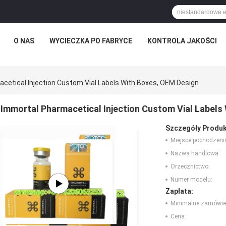
O NAS
WYCIECZKA PO FABRYCE
KONTROLA JAKOŚCI
cetical Injection Custom Vial Labels With Boxes, OEM Design
Immortal Pharmacetical Injection Custom Vial Labels
Szczegóły Produk
Miejsce pochodzeni
Nazwa handlowa:
Orzecznictwo:
Numer modelu:
Zapłata:
Minimalne zamówie
Cena: