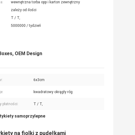
a:
wewnętrzna torba opp i karton zewnętrzny
zależy od ilości
T / T,
5000000 / tydzień
 Boxes, OEM Design
r:
6x3cm
e:
kwadratowy okrągły róg
 płatności:
T / T,
tykiety samoprzylepne
iety na fiolki z pudełkami