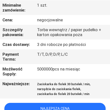
KONTROLA
Minimalne
1 szt.
zamówienie:
JAKOŚCI
Cena:
negocjowalne
SKONTAKTUJ
Szczegóły
Torba wewnątrz / papier pudełko +
SIĘ
pakowania:
karton opakowania poza
Z
Czas dostawy:
3 dni robocze po płatności
NAMI
Payment
T/T, D/P, D/P, L/C
Terms:
AKTUALNOŚCI
Możliwość
5000000pcs na miesiąc
Supply:
SPRAWY
Najważniejsze:
,
Zaciskarka do fiolek 30 butelek / min
,
narzędzie do zaciskania fiolek
zaciskarka do fiolek 20 butelek / min
SITEMAP
NAJLEPSZA CENA