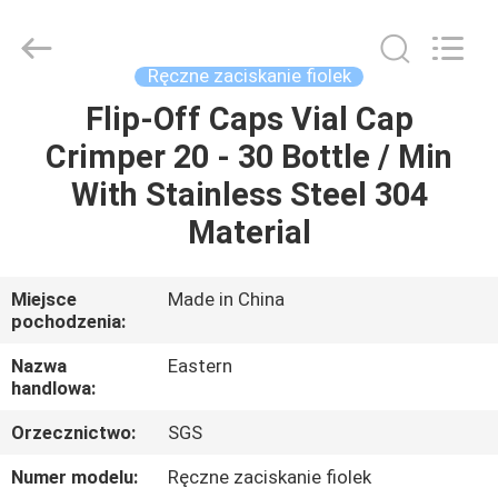
Hjtc
(Xiamen)
Industry
Co.,
Ltd.
Ręczne zaciskanie fiolek
All
Rights
Reserved.
Flip-Off Caps Vial Cap
DOM
Crimper 20 - 30 Bottle / Min
PRODUKTY
With Stainless Steel 304
Material
O
NAS
Miejsce
Made in China
pochodzenia:
WYCIECZKA
Nazwa
Eastern
handlowa:
PO
Orzecznictwo:
SGS
FABRYCE
Numer modelu:
Ręczne zaciskanie fiolek