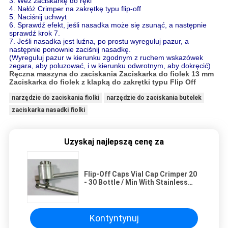
3. Weź zaciskarkę do ręki
4. Nałóż Crimper na zakrętkę typu flip-off
5. Naciśnij uchwyt
6. Sprawdź efekt, jeśli nasadka może się zsunąć, a następnie
sprawdź krok 7.
7. Jeśli nasadka jest luźna, po prostu wyreguluj pazur, a
następnie ponownie zaciśnij nasadkę.
(Wyreguluj pazur w kierunku zgodnym z ruchem wskazówek
zegara, aby poluzować, i w kierunku odwrotnym, aby dokręcić)
Ręczna maszyna do zaciskania Zaciskarka do fiolek 13 mm
Zaciskarka do fiolek z klapką do zakrętki typu Flip Off
narzędzie do zaciskania fiolki
narzędzie do zaciskania butelek
zaciskarka nasadki fiolki
Uzyskaj najlepszą cenę za
Flip-Off Caps Vial Cap Crimper 20
- 30 Bottle / Min With Stainless
Steel 304 Material
Kontyntynuj