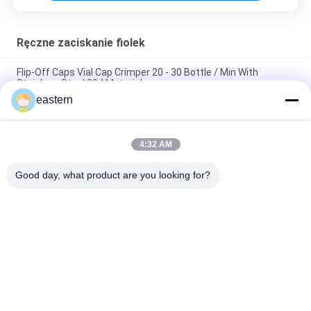
Ręczne zaciskanie fiolek
Flip-Off Caps Vial Cap Crimper 20 - 30 Bottle / Min With
Stainless Steel 304 Material
eastern
Aluminiowa plastikowa nakrętka Ręczne zaciskanie fiolek o
małej objętości
4:32 AM
Butelka do butelek o średnicy 20 mm Ręczna szczypce do
fiolek do butelek o pojemności 10 ml
Good day, what product are you looking for?
popularne kategorie
Wszystko
Szklane Etykiety 
Etykiety Na Fiolki
Fiolek
10 Ml Etykiet Na 
Niestandardowe 
Fiolki
Etykiety Fiolek