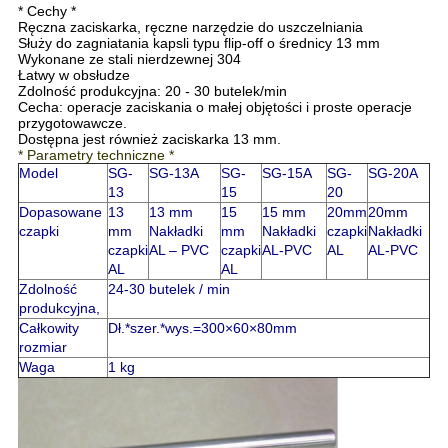
* Cechy *
Ręczna zaciskarka, ręczne narzędzie do uszczelniania
Służy do zagniatania kapsli typu flip-off o średnicy 13 mm
Wykonane ze stali nierdzewnej 304
Łatwy w obsłudze
Zdolność produkcyjna: 20 - 30 butelek/min
Cecha: operacje zaciskania o małej objętości i proste operacje
przygotowawcze.
Dostępna jest również zaciskarka 13 mm.
* Parametry techniczne *
Model
SG-
SG-13A
SG-
SG-15A
SG-
SG-20A
13
15
20
Dopasowane
13
13 mm
15
15 mm
20mm
20mm
czapki
mm
Nakładki
mm
Nakładki
czapki
Nakładki
czapki
AL – PVC
czapki
AL-PVC
AL
AL-PVC
AL
AL
Zdolność
24-30 butelek / min
produkcyjna,
Całkowity
Dł.*szer.*wys.=300×60×80mm
rozmiar
Waga
1 kg