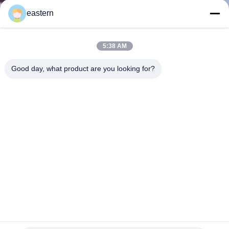
KONTROLA
eastern
JAKOŚCI
5:38 AM
SKONTAKTUJ
Good day, what product are you looking for?
SIĘ
Z
NAMI
AKTUALNOŚCI
SPRAWY
SITEMAP
Niestandardowy pudełko do opakowań farmaceutycznych