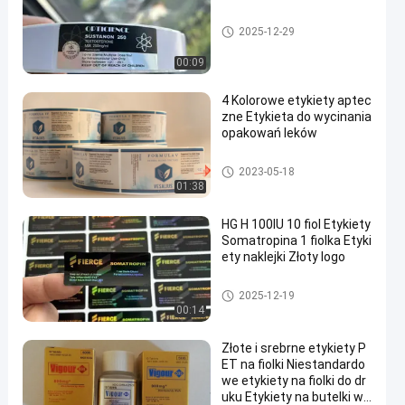
Niestandardowe etykiety fiolek
2025-12-29
00:09
4 Kolorowe etykiety aptec
zne Etykieta do wycinania
opakowań leków
Niestandardowe etykiety fiolek
2023-05-18
01:38
HG H 100IU 10 fiol Etykiety
Somatropina 1 fiolka Etyki
ety naklejki Złoty logo
Niestandardowe etykiety fiolek
2025-12-19
00:14
Złote i srebrne etykiety P
ET na fiolki Niestandardo
we etykiety na fiolki do dr
uku Etykiety na butelki w