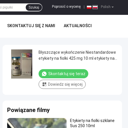
Poprosić o wycenę
|
Polish
Szukaj
SKONTAKTUJ SIĘ Z NAMI
AKTUALNOŚCI
Błyszczące wykończenie Niestandardowe
etykiety na fiolki 425 mg 10 ml etykiety na
fiolki z różnymi nazwami
Skontaktuj się teraz
Dowiedz się więcej
Powiązane filmy
Etykiety na fiolki szklane
Sus 250 10ml