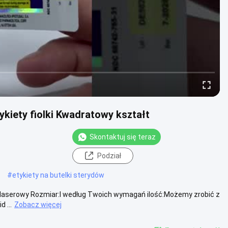
ykiety fiolki Kwadratowy kształt
Skontaktuj się teraz
Podział
#
etykiety na butelki sterydów
T laserowy Rozmiar:I według Twoich wymagań ilość:Możemy zrobić z
 ...
Zobacz więcej