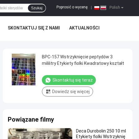
Poprosić o wycenę
|
Polish
Szukaj
SKONTAKTUJ SIĘ Z NAMI
AKTUALNOŚCI
BPC-157 Wstrzyknięcie peptydów 3
mililitry Etykiety fiolki Kwadratowy kształt
Skontaktuj się teraz
Dowiedz się więcej
Powiązane filmy
Deca Durobolin 250 10 ml
Etykiety fiolki Wstrzyknię