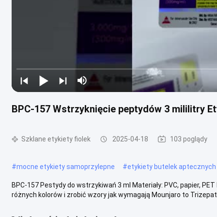
BPC-157 Wstrzyknięcie peptydów 3 mililitry Et
Szklane etykiety fiolek
2025-04-18
103 poglądy
#
mocne etykiety samoprzylepne
#
etykiety butelek aptecznych
BPC-157 Pestydy do wstrzykiwań 3 ml Materiały: PVC, papier, PE
różnych kolorów i zrobić wzory jak wymagają Mounjaro to Trizepatid