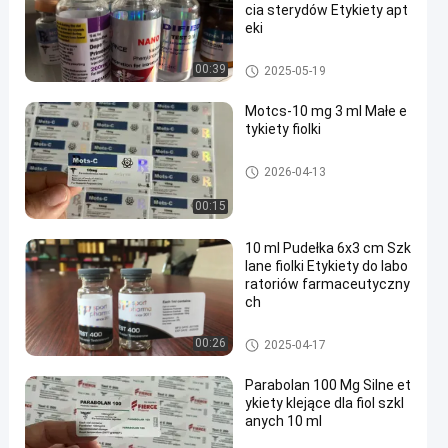
cia sterydów Etykiety apt
eki
10 ml etykiet na fiolki
00:39
2025-05-19
Motcs-10 mg 3 ml Małe e
tykiety fiolki
Szklane etykiety fiolek
2026-04-13
00:15
10 ml Pudełka 6x3 cm Szk
lane fiolki Etykiety do labo
ratoriów farmaceutyczny
ch
Szklane etykiety fiolek
00:26
2025-04-17
Parabolan 100 Mg Silne et
ykiety klejące dla fiol szkl
anych 10 ml