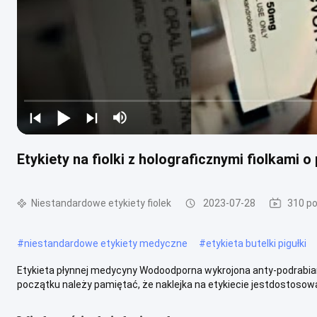
Etykiety na fiolki z holograficznymi fiolkami 
Niestandardowe etykiety fiolek
2023-07-28
310 po
#
niestandardowe etykiety medyczne
#
etykieta butelki pigułki
Etykieta płynnej medycyny Wodoodporna wykrojona anty-podrabiana 
początku należy pamiętać, że naklejka na etykiecie jestdostosowane