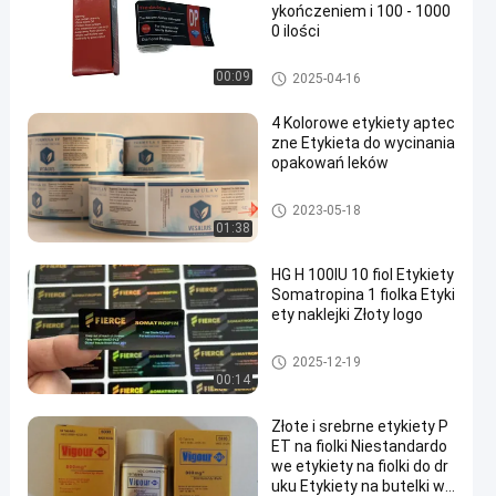
ykończeniem i 100 - 1000
0 ilości
Niestandardowe etykiety fiolek
00:09
2025-04-16
4 Kolorowe etykiety aptec
zne Etykieta do wycinania
opakowań leków
Niestandardowe etykiety fiolek
2023-05-18
01:38
HG H 100IU 10 fiol Etykiety
Somatropina 1 fiolka Etyki
ety naklejki Złoty logo
Niestandardowe etykiety fiolek
2025-12-19
00:14
Złote i srebrne etykiety P
ET na fiolki Niestandardo
we etykiety na fiolki do dr
uku Etykiety na butelki w