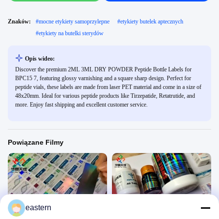
Znaków:
#
mocne etykiety samoprzylepne
#
etykiety butelek aptecznych
#
etykiety na butelki sterydów
Opis wideo:
Discover the premium 2ML 3ML DRY POWDER Peptide Bottle Labels for
BPC15 7, featuring glossy varnishing and a square sharp design. Perfect for
peptide vials, these labels are made from laser PET material and come in a size of
48x20mm. Ideal for various peptide products like Tirzepatide, Retatrutide, and
more. Enjoy fast shipping and excellent customer service.
Powiązane Filmy
01:38
01:00
eastern
etykieta na fiolkę
Etykieta na fiolkę ze sterydami