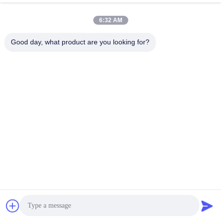
10ml Vial Label
10ml All Products
May 28, 2021
May 28, 2021
6:32 AM
Good day, what product are you looking for?
01:24
00:35
Etykieta na fiolkę ze sterydami o
naklejki sterydowe
pojemności 10 ml
10ml Vial Label
10ml Vial Label
May 28, 2021
May 28, 2021
01:17
01:42
etykiety sterydowe
naklejki na fiolki do kulturystyki
10ml Vial Label
Pharmaceutical Packaging
May 28, 2021
May 28, 2021