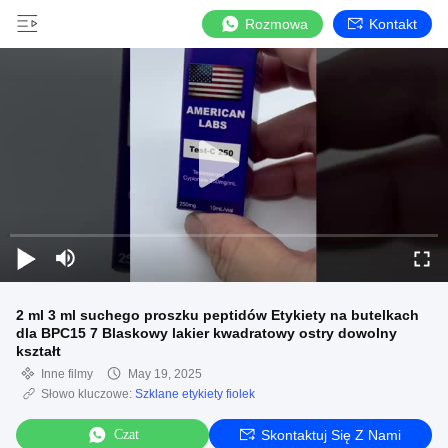
Rozmowa
Kontakt
2 ml 3 ml suchego proszku peptidów Etykiety na butelkach
dla BPC15 7 Blaskowy lakier kwadratowy ostry dowolny
kształt
Inne filmy
May 19, 2025
Słowo kluczowe:
Szklane etykiety fiolek
Czat
Skontaktuj Się Z Nami