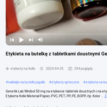
Etykieta na butelkę z tabletkami doustnymi G
etykiety na fiolki
2024-04-25
294 poglądy
#
naklejki na butelki pigułki
#
etykiety apteczne
#
etykieta na b
Genetik Lab Winibol 50 mg na etykiecie tabletek doustnych i na ety
Etykieta fiolki Materiał Papier, PVC, PET, PP, PE, BOPP, itp. Kolor ...
Z