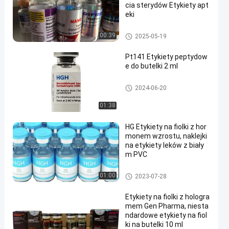
cia sterydów Etykiety apt
eki
10 ml etykiet na fiolki
00:39
2025-05-19
Pt141 Etykiety peptydow
e do butelki 2 ml
etykiety na fiolki
2024-06-20
01:38
HG Etykiety na fiolki z hor
monem wzrostu, naklejki
na etykiety leków z biały
m PVC
etykiety na fiolki
01:00
2023-07-28
Etykiety na fiolki z hologra
mem Gen Pharma, niesta
ndardowe etykiety na fiol
ki na butelki 10 ml