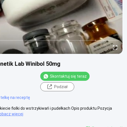
enetik Lab Winibol 50mg
Skontaktuj się teraz
Podział
utelkę na receptę
kiecie fiolki do wstrzykiwań i pudełkach Opis produktu Pozycja
obacz więcej